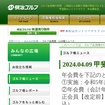
ゴルフ会員権の売買、ご相談なら信頼と実績の明治ゴルフを
甲斐駒カントリークラブ、年会費改定。
平塚富士見カントリークラ..
東松山カントリークラブ 25
TOPページ
＞
みんなの広場
＞
ゴルフ会員権・Golf場ニュース
このページでは、ゴルフ会員権やG
2024.04.
年会費を下記の
①実施：令和5年
②年会費（会計年
正会員【改定前】3
込）