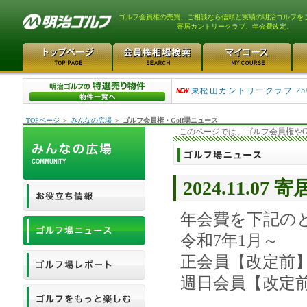
ゴルフ会員権の売買、ご相談なら信頼と実績の明治ゴルフを
寄居カントリークラブ、年会費改定。
平塚富士見カントリークラ..
東松山カントリークラブ 25
TOPページ
＞
みんなの広場
＞
ゴルフ会員権・Golf場ニュース
このページでは、ゴルフ会員権やG
2024.11.
年会費を下記の
令和7年1月～
正会員【改定前】44
週日会員【改定前】