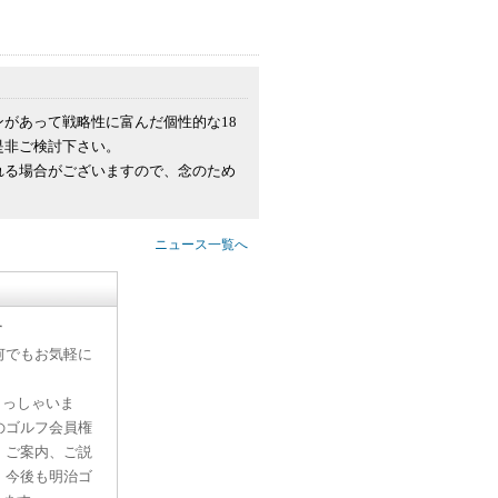
があって戦略性に富んだ個性的な18
是非ご検討下さい。
れる場合がございますので、念のため
ニュース一覧へ
す
何でもお気軽に
らっしゃいま
のゴルフ会員権
、ご案内、ご説
。今後も明治ゴ