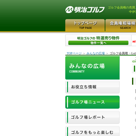
ゴルフ会員権の売買
中伊
TOPページ
＞
みんなの広場
＞
ゴルフ会員権・Gol