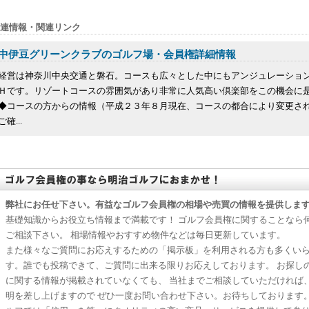
連情報・関連リンク
中伊豆グリーンクラブのゴルフ場・会員権詳細情報
経営は神奈川中央交通と磐石。コースも広々とした中にもアンジュレーション
Ｈです。リゾートコースの雰囲気があり非常に人気高い倶楽部をこの機会に
◆コースの方からの情報（平成２３年８月現在、コースの都合により変更さ
ご確...
弊社にお任せ下さい。有益なゴルフ会員権の相場や売買の情報を提供しま
基礎知識からお役立ち情報まで満載です！ ゴルフ会員権に関することなら
ご相談下さい。 相場情報やおすすめ物件などは毎日更新しています。
また様々なご質問にお応えするための「掲示板」を利用される方も多くい
す。誰でも投稿できて、ご質問に出来る限りお応えしております。 お探し
に関する情報が掲載されていなくても、 当社までご相談していただければ
明を差し上げますので ぜひ一度お問い合わせ下さい。お待ちしております