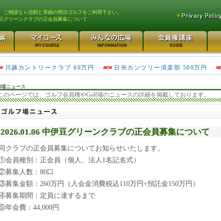
、ご相談なら信頼と実績の明治ゴルフをご利用下さい。
豆グリーンクラブの正会員募集について
津久井湖ゴルフ倶楽部 80万円
鴻巣カントリークラブ 70万円
川越カントリークラブ 60万円
日光カンツリー倶楽部 500万円
f場ニュース
このページでは、ゴルフ会員権やGolf場のニュースの詳細を掲載しております。
2026.01.06 中伊豆グリーンクラブの正会員募集について
同クラブの正会員募集についてお知らせいたします。
①会員種別：正会員（個人、法人1名記名式）
②募集人数：80口
③募集金額：260万円（入会金消費税込110万円+預託金150万円）
④募集期間：定員に達するまで
⑤年会費：44,000円