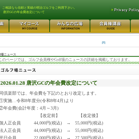
、ご相談なら信頼と実績の明治ゴルフをご利用下さい。
唐沢GCの年会費改定について
平塚富士見カントリークラ... 700万円
都留カントリー倶楽部 55
3400万円
さいたま梨花カントリーク... 20万円
日本カントリークラブ 170
円
f場ニュース
このページでは、ゴルフ会員権やGolf場のニュースの詳細を掲載しております。
2026.01.28 唐沢GCの年会費改定について
同倶楽部では、年会費を下記のとおり改定します。
①実施…令和8年度分(令和8年4月)より
②年会費(会計年度：4月～3月)
【改定前】 【改定後】
個人正会員 44,000円(税込) → 55,000円(税込)
法人正会員 44,000円(税込) → 55,000円(税込)
平日会員 22,000円(税込) → 27,500円(税込)