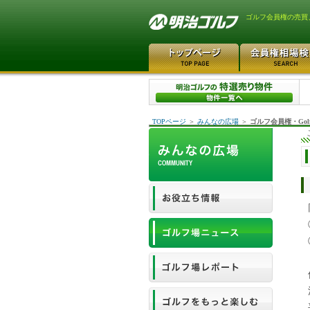
ゴルフ会員権の売買
TOPページ
＞
みんなの広場
＞
ゴルフ会員権・Gol