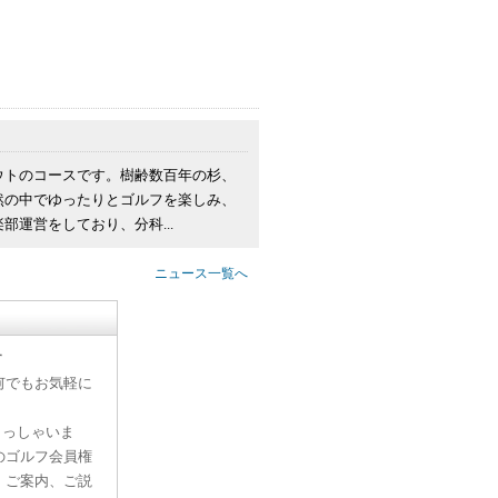
ウトのコースです。樹齢数百年の杉、
然の中でゆったりとゴルフを楽しみ、
運営をしており、分科...
ニュース一覧へ
す
何でもお気軽に
らっしゃいま
のゴルフ会員権
、ご案内、ご説