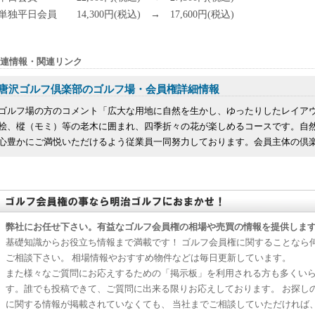
単独平日会員 14,300円(税込) → 17,600円(税込)
連情報・関連リンク
唐沢ゴルフ倶楽部のゴルフ場・会員権詳細情報
ゴルフ場の方のコメント「広大な用地に自然を生かし、ゆったりしたレイア
桧、樅（モミ）等の老木に囲まれ、四季折々の花が楽しめるコースです。自
心豊かにご満悦いただけるよう従業員一同努力しております。会員主体の倶楽部
弊社にお任せ下さい。有益なゴルフ会員権の相場や売買の情報を提供しま
基礎知識からお役立ち情報まで満載です！ ゴルフ会員権に関することなら
ご相談下さい。 相場情報やおすすめ物件などは毎日更新しています。
また様々なご質問にお応えするための「掲示板」を利用される方も多くい
す。誰でも投稿できて、ご質問に出来る限りお応えしております。 お探し
に関する情報が掲載されていなくても、 当社までご相談していただければ