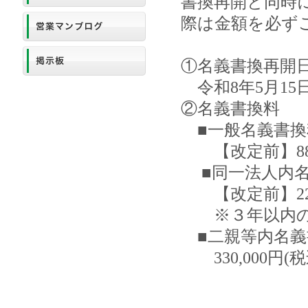
書換再開と同時
際は金額を必ず
①名義書換再開日
令和8年5月15
②名義書換料
■一般名義書換
【改定前】880,0
■同一法人内名
【改定前】220,
※３年以内の再書
■二親等内名義
330,000円(