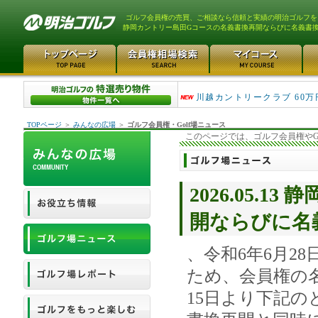
ゴルフ会員権の売買、ご相談なら信頼と実績の明治ゴルフを
静岡カントリー島田Gコースの名義書換再開ならびに名義書
津久井湖ゴルフ倶楽部 80万
川越カントリークラブ 60万
TOPページ
＞
みんなの広場
＞
ゴルフ会員権・Golf場ニュース
このページでは、ゴルフ会員権やG
2026.05.
開ならびに名
、令和6年6月2
ため、会員権の
15日より下記