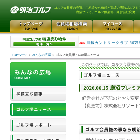
ゴルフ会員権の売買、ご相談なら信頼と実績の明治ゴルフを
鹿沼プレミアゴルフ倶楽部、経営会社変更。
津久井湖ゴルフ倶楽部 80万
川越カントリークラブ 60万
TOPページ
＞
みんなの広場
＞
ゴルフ会員権・Golf場ニュース
このページでは、ゴルフ会員権やG
2026.06.15 鹿沼
経営会社が下記のとおり変更
【変更前】株式会社リゾート