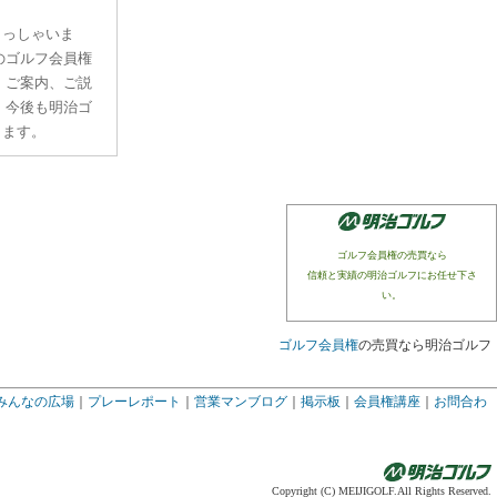
らっしゃいま
のゴルフ会員権
、ご案内、ご説
。今後も明治ゴ
ります。
ゴルフ会員権の売買なら
信頼と実績の明治ゴルフにお任せ下さ
い。
ゴルフ会員権
の売買なら明治ゴルフ
みんなの広場
｜
プレーレポート
｜
営業マンブログ
｜
掲示板
｜
会員権講座
｜
お問合わ
Copyright (C) MEIJIGOLF.All Rights Reserved.