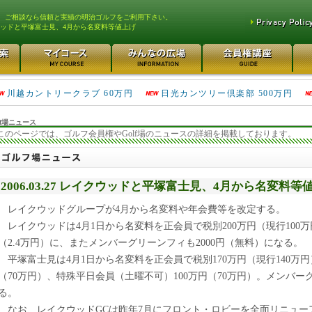
、ご相談なら信頼と実績の明治ゴルフをご利用下さい。
ッドと平塚富士見、4月から名変料等値上げ
津久井湖ゴルフ倶楽部 80万円
鴻巣カントリークラブ 70万円
川越カントリークラブ 60万円
日光カンツリー倶楽部 500万円
f場ニュース
このページでは、ゴルフ会員権やGolf場のニュースの詳細を掲載しております。
2006.03.27 レイクウッドと平塚富士見、4月から名変料等
レイクウッドグループが4月から名変料や年会費等を改定する。
レイクウッドは4月1日から名変料を正会員で税別200万円（現行100万
（2.4万円）に、またメンバーグリーンフィも2000円（無料）になる。
平塚富士見は4月1日から名変料を正会員で税別170万円（現行140万円
（70万円）、特殊平日会員（土曜不可）100万円（70万円）。メンバー
る。
なお、レイクウッドGCは昨年7月にフロント・ロビーを全面リニュー