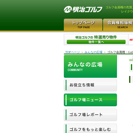
ゴルフ会員権の売買
レイクウ
TOPページ
＞
みんなの広場
＞
ゴルフ会員権・Gol