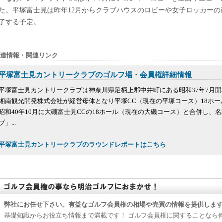
た。平塚富士見は昨年12月からクラブハウスのロビーや女子ロッカーの
了する予定。
連情報・関連リンク
平塚富士見カントリークラブのゴルフ場・会員権詳細情報
平塚富士見カントリークラブは神奈川県足柄上郡中井町にある昭和37年7月
湘南観光開発株式会社が経営母体となり平塚CC（現在の平塚コース）18ホ
昭和40年10月に大磯富士見CCの18ホール（現在の大磯コース）と合併し、
ブ」...
平塚富士見カントリークラブのラウンドレポートはこちら
弊社にお任せ下さい。有益なゴルフ会員権の相場や売買の情報を提供しま
基礎知識からお役立ち情報まで満載です！ ゴルフ会員権に関することなら