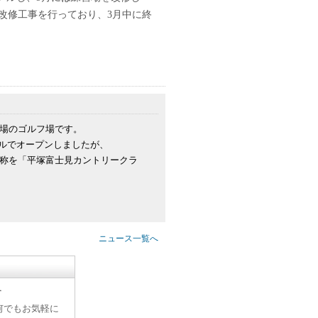
改修工事を行っており、3月中に終
開場のゴルフ場です。
ールでオープンしましたが、
名称を「平塚富士見カントリークラ
ニュース一覧へ
す
何でもお気軽に