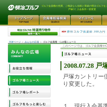
ゴルフ会員権の売買、ご相談なら信頼と実績の明治ゴルフを
戸塚CC 入会条件一部変更
スカイウェイカントリーク..
赤羽ゴルフ倶楽部 300万円
TOPページ
＞
みんなの広場
＞
ゴルフ会員権・Golf場ニュース
このページでは、ゴルフ会員権やG
2008.07.2
戸塚カントリー
り変更した。
１．現行入会基