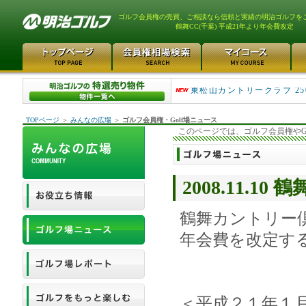
ゴルフ会員権の売買、ご相談なら信頼と実績の明治ゴルフを
鶴舞CC(千葉) 平成21年より年会費改定
平塚富士見カントリークラ..
東松山カントリークラブ 25
TOPページ
＞
みんなの広場
＞
ゴルフ会員権・Golf場ニュース
このページでは、ゴルフ会員権やG
2008.11.1
鶴舞カントリー
年会費を改定す
＜平成２１年１