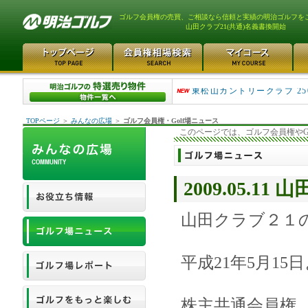
ゴルフ会員権の売買、ご相談なら信頼と実績の明治ゴルフを
山田クラブ21(共通)名義書換開始
平塚富士見カントリークラ..
東松山カントリークラブ 25
TOPページ
＞
みんなの広場
＞
ゴルフ会員権・Golf場ニュース
このページでは、ゴルフ会員権やG
2009.05.1
山田クラブ２１
平成21年5月15
株主共通会員権