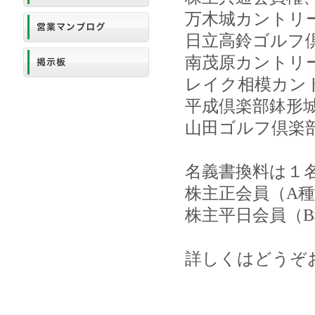
万木城カントリ
日立高鈴ゴルフ
南茂原カントリ
レイク相模カン
平成倶楽部鉢形
山田ゴルフ倶楽
名義書換料は１
株主正会員（A種）
株主平日会員（B種
詳しくはどうぞ