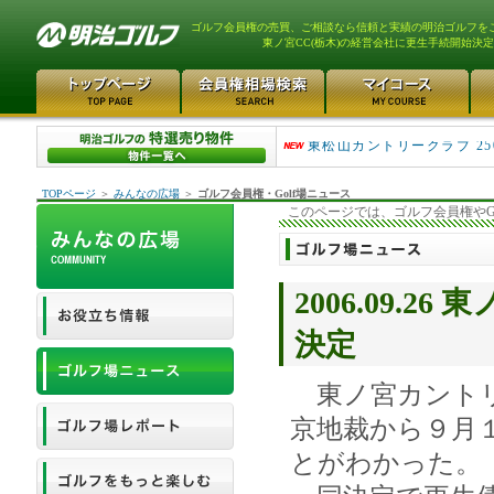
ゴルフ会員権の売買、ご相談なら信頼と実績の明治ゴルフを
東ノ宮CC(栃木)の経営会社に更生手続開始決定
平塚富士見カントリークラ..
東松山カントリークラブ 25
TOPページ
＞
みんなの広場
＞
ゴルフ会員権・Golf場ニュース
このページでは、ゴルフ会員権やG
2006.09.
決定
東ノ宮カントリ
京地裁から９月
とがわかった。