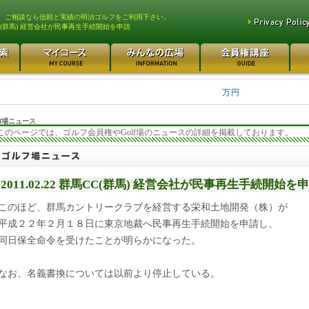
、ご相談なら信頼と実績の明治ゴルフをご利用下さい。
C(群馬) 経営会社が民事再生手続開始を申請
平塚富士見カントリークラ... 700万円
都留カントリー倶楽部 55
3400万円
東松山カントリークラブ 250万円
さいたま梨花カントリーク... 2
万円
f場ニュース
このページでは、ゴルフ会員権やGolf場のニュースの詳細を掲載しております。
2011.02.22 群馬CC(群馬) 経営会社が民事再生手続開始を
このほど、群馬カントリークラブを経営する栄和土地開発（株）が
平成２２年２月１８日に東京地裁へ民事再生手続開始を申請し、
同日保全命令を受けたことが明らかになった。
なお、名義書換については以前より停止している。