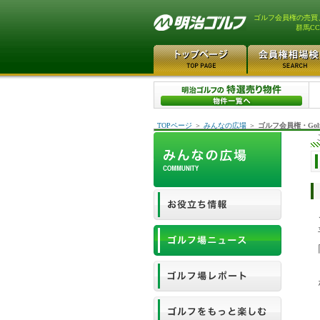
ゴルフ会員権の売買
群馬C
TOPページ
＞
みんなの広場
＞
ゴルフ会員権・Gol