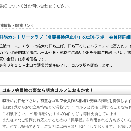
詳細についてはお問い合わせください。
連情報・関連リンク
群馬カントリークラブ（名義書換停止中）のゴルフ場・会員権詳細
丘陵コース。アウトは雄大な打ち上げ、打ち下ろしとバラエティに富んだレ
めだが比較的林間風のホールが多く戦略性の高い18Hを是非ご検討下さい。
買い金額」は参考価格です。
令和６年１１月末日で通常営業を終了し、ゴルフ場を閉鎖します...
弊社にお任せ下さい。有益なゴルフ会員権の相場や売買の情報を提供しま
基礎知識からお役立ち情報まで満載です！ ゴルフ会員権に関することなら
ご相談下さい。 相場情報やおすすめ物件などは毎日更新しています。
また様々なご質問にお応えするための「掲示板」を利用される方も多くい
す。誰でも投稿できて、ご質問に出来る限りお応えしております。 お探し