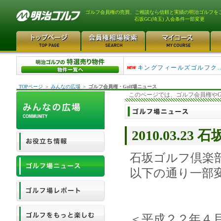
ゴルフ会員権の売買、ご相談なら信頼と実績の明治ゴルフを
石坂GC(埼玉) 入会条件一部変更
高坂カントリークラブ 1
キングフィールズゴルフク...
TOPページ
＞
みんなの広場
＞
ゴルフ会員権・Golf場ニュース
このページでは、ゴルフ会員権やG
2010.03.2
石坂ゴルフ倶楽
以下の通り一部
＜平成２２年４