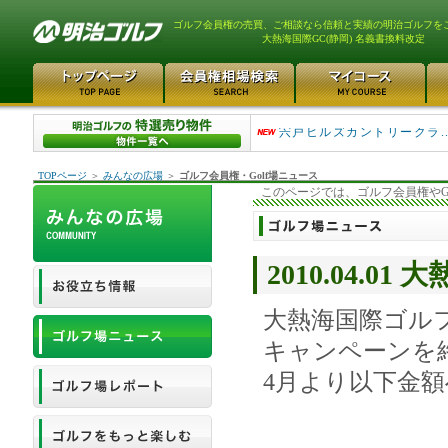
ゴルフ会員権の売買、ご相談なら信頼と実績の明治ゴルフを
大熱海国際GC(静岡) 名義書換料改定
大利根カントリークラブ 98
宍戸ヒルズカントリークラ...
TOPページ
＞
みんなの広場
＞
ゴルフ会員権・Golf場ニュース
このページでは、ゴルフ会員権やG
2010.04.0
大熱海国際ゴル
キャンペーンを
4月より以下金