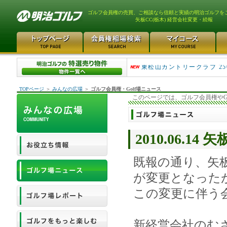
ゴルフ会員権の売買、ご相談なら信頼と実績の明治ゴルフを
矢板CC(栃木) 経営会社変更・続報
平塚富士見カントリークラ..
東松山カントリークラブ 25
TOPページ
＞
みんなの広場
＞
ゴルフ会員権・Golf場ニュース
このページでは、ゴルフ会員権やG
2010.06.1
既報の通り、矢
が変更となった
この変更に伴う
新経営会社のむ