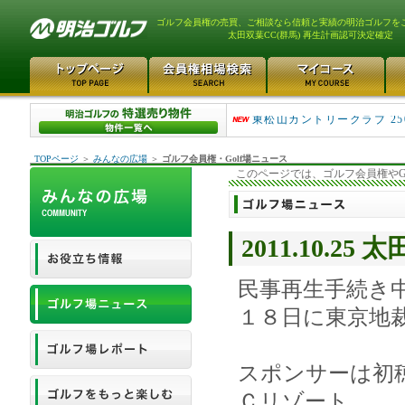
ゴルフ会員権の売買、ご相談なら信頼と実績の明治ゴルフを
太田双葉CC(群馬) 再生計画認可決定確定
平塚富士見カントリークラ..
東松山カントリークラブ 25
TOPページ
＞
みんなの広場
＞
ゴルフ会員権・Golf場ニュース
このページでは、ゴルフ会員権やG
2011.10.
民事再生手続き
１８日に東京地
スポンサーは初
Ｃリゾート。