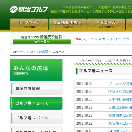
ゴルフ会員権や各種ニュース速報の一覧を掲載して
独自の情報網でお客様サービスを充実させる弊社を宜しくお
大利根カントリークラブ 98
宍戸ヒルズカントリークラ...
TOPページ
＞
みんなの広場
＞
ニュース
このページでは、ゴルフ会員権や
2012.10.29
ヴィレッジ那須
2012.10.26
伊豆大仁CC(静岡
2012.10.25
太平洋C 会員
2012.10.23
太陽CC(静岡)H
2012.10.23
東京国際CC(
2012.10.22
東我孫子CC(千
2012.10.18
GC成田ハイツ