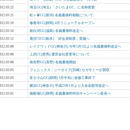
012.03.22
埼玉GC(埼玉) 「さいたまGC」に名称変更
012.03.21
松ヶ峯CC(新潟) 名義書換料相殺について
012.03.19
修善寺CC(静岡) 4月リニューアルオープン
012.03.16
新白河GC(福島) 名義書換料改定へ
012.03.12
鹿沼72CC(栃木) 「絆会員制度」実施へ
012.03.09
レイクウッドGC(神奈川) 今年5月1日より名義書換料改定へ
012.03.06
上武CC(群馬) 運営会社変更等について
012.03.06
南長野GC(長野) 名義書換開始
012.03.05
フェニックス・シーガイア(宮崎) セガサミーが買収
012.03.05
富士小山GC(靜岡) 3月中旬に改修工事終了
012.03.01
横浜CC(神奈川) 平成25年1月より入会金額等改定へ
012.03.01
御殿場GC(静岡) 名義書換料特別キャンペーン延長へ