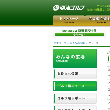
ゴルフ会員
独自の情報網でお客
TOPページ
＞
みんなの広場
＞
ニュース
2
2
2
2
2
2
2