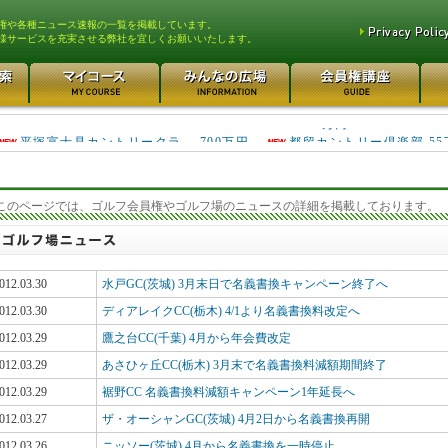
権や各種ニュース速報の一覧を掲載しています。
様サービスを充実させる弊社を宜しくお願いいたします。
東松山カントリークラブ 250万円
さいたま梨花カントリーク... 2
万円
平塚富士見カントリークラ... 700万円
都留カントリー倶楽部 55
3400万円
このページでは、ゴルフ会員権やゴルフ場のニュースの詳細を掲載しております。
012.03.30
水戸GC(茨城) 3月末日で名義書換キャンペーン終了へ
012.03.30
ディアレイクCC(栃木) 4/1より名義書換料改定へ
012.03.29
鷹之台CC(千葉) 4月から年会費改定
012.03.29
あさひヶ丘CC(栃木) 3月末で名義書換料減額期間終了
012.03.29
裾野CC 名義書換料減額キャンペーン1年延長へ
012.03.27
ザ・オーシャンGC(茨城) 4月2日から名義書換再開
012.03.26
ニッソー(茨城) 4月から名義書換を一時停止