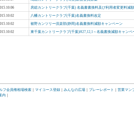
015.10.06
房総カントリークラブ(千葉) 名義書書換料及び利用者変更料減
015.10.02
八幡カントリークラブ(千葉)名義書換料改定
015.10.02
裾野カンツリー倶楽部(静岡)名義書換料減額キャンペーン
015.10.02
東千葉カントリークラブ(千葉)H27,12,1～名義書換減額キャンペ
ルフ会員権相場検索
｜
マイコース登録
｜
みんなの広場
｜
プレーレポート
｜
営業マン
案内
｜