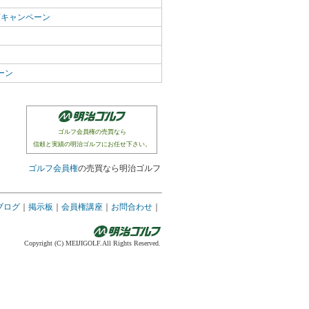
額キャンペーン
ーン
ゴルフ会員権の売買なら
信頼と実績の明治ゴルフにお任せ下さい。
ゴルフ会員権
の売買なら明治ゴルフ
ブログ
｜
掲示板
｜
会員権講座
｜
お問合わせ
｜
Copyright (C) MEIJIGOLF.All Rights Reserved.