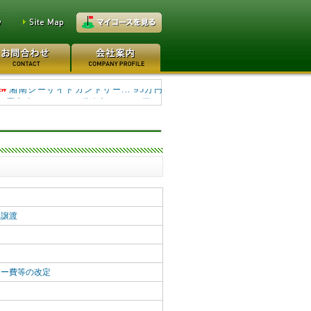
鷹之台カンツリー倶楽部 1950万円
湘南シーサイドカントリー... 95万円
に譲渡
レー費等の改定