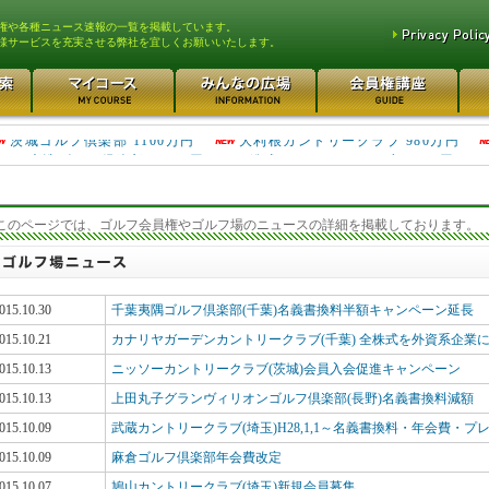
権や各種ニュース速報の一覧を掲載しています。
様サービスを充実させる弊社を宜しくお願いいたします。
大洗ゴルフ倶楽部 290万円
総武カントリークラブ 230万円
茨城ゴルフ倶楽部 1100万円
大利根カントリークラブ 980万円
このページでは、ゴルフ会員権やゴルフ場のニュースの詳細を掲載しております。
015.10.30
千葉夷隅ゴルフ倶楽部(千葉)名義書換料半額キャンペーン延長
015.10.21
カナリヤガーデンカントリークラブ(千葉) 全株式を外資系企業
015.10.13
ニッソーカントリークラブ(茨城)会員入会促進キャンペーン
015.10.13
上田丸子グランヴィリオンゴルフ倶楽部(長野)名義書換料減額
015.10.09
武蔵カントリークラブ(埼玉)H28,1,1～名義書換料・年会費・プ
015.10.09
麻倉ゴルフ倶楽部年会費改定
015.10.07
鳩山カントリークラブ(埼玉)新規会員募集