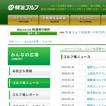
ゴルフ会員権や各種ニュース速報の一覧を掲載して
独自の情報網でお客様サービスを充実させる弊社を宜しくお
大洗ゴルフ倶楽部 290万
茨城ゴルフ倶楽部 1100万円
TOPページ
＞
みんなの広場
＞
ニュース
このページでは、ゴルフ会員権や
2016.03.30
裾野カンツリー
2016.03.30
上田丸子グラ
2016.03.30
御殿場ゴルフ倶
2016.03.23
大宮カントリ
2016.03.16
取手桜が丘ゴ
2016.03.16
静岡カントリ
2016.03.16
静岡カントリ