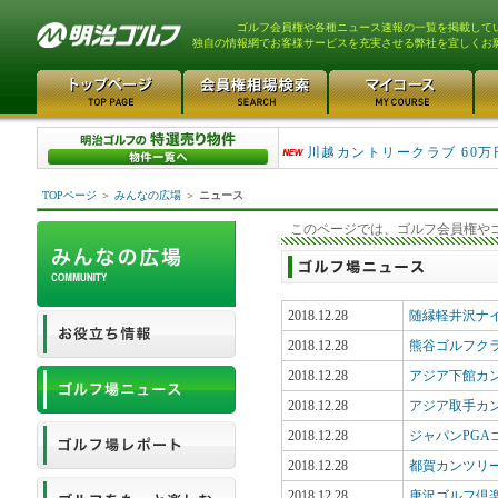
ゴルフ会員権や各種ニュース速報の一覧を掲載して
独自の情報網でお客様サービスを充実させる弊社を宜しくお
津久井湖ゴルフ倶楽部 80万
川越カントリークラブ 60万
TOPページ
＞
みんなの広場
＞
ニュース
このページでは、ゴルフ会員権や
2018.12.28
随縁軽井沢ナ
2018.12.28
熊谷ゴルフク
2018.12.28
アジア下館カ
2018.12.28
アジア取手カ
2018.12.28
ジャパンPG
2018.12.28
都賀カンツリ
2018.12.28
唐沢ゴルフ倶