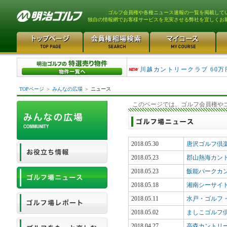
ゴルフ会員権や各種ニュース速報の一覧を掲載して
独自の情報網でお客様サービスを充実させる弊社を宜しくお
津久井湖ゴルフ倶楽部 80万
川越カントリークラブ 60万
TOPページ
＞
みんなの広場
＞
ニュース
このページでは、ゴルフ会員権や
2018.05.30
唐沢ゴルフ倶
2018.05.23
郡山熱海カン
2018.05.23
飯能パークカ
2018.05.18
湘南シーサイ
2018.05.11
水戸・ゴルフ
2018.05.02
ましこゴルフ
2018.04.27
高森カントリ