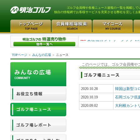
ゴルフ会員権や各種ニュース速報の一覧を掲載して
独自の情報網でお客様サービスを充実させる弊社を宜しくお
平塚富士見カントリークラ..
東松山カントリークラブ 25
TOPページ
＞
みんなの広場
＞
ニュース
このページでは、ゴルフ会員権や
2020.10.28
韓国は新型コ
2020.10.19
石岡ゴルフ倶
2020.09.02
大利根カント