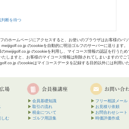
地裁判断を待つ
フのホームページにアクセスすると、お使いのブラウザはお客様のパソ
meijigolf.co.jp のcookieを自動的に明治ゴルフのサーバーに送ります。
のmeijigolf.co.jp のcookieを利用し、マイコース情報の認証を行うた
を削除いたしますと、お客様のマイコース情報は削除されてしまいますのでご
jigolf.co.jp のcookieはマイコースデータを記録する目的以外には利用
会員基礎知識
フリー相談メール
ス
取引の流れ
お見積り依頼
ト
税金について
お問合わせシート
楽しむ
ゴルフ用語集
時価評価作成