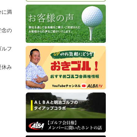
分に満
で念の
ゴルフ
夏休み