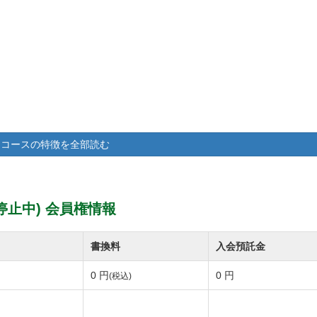
コースの特徴を全部読む
止中) 会員権情報
書換料
入会預託金
0 円
0 円
(税込)