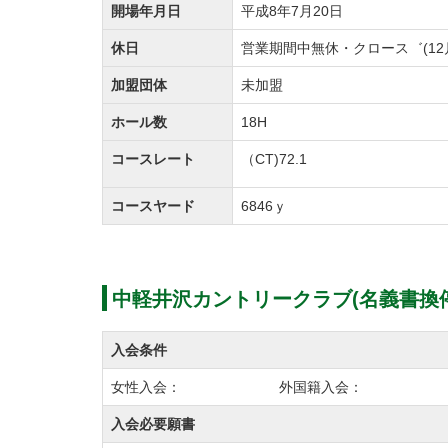
開場年月日
平成8年7月20日
休日
営業期間中無休・クロース゛(12
加盟団体
未加盟
ホール数
18H
コースレート
（CT)72.1
コースヤード
6846ｙ
中軽井沢カントリークラブ(名義書換停
入会条件
女性入会： 外国籍入会：
入会必要願書