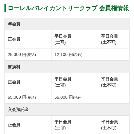
25,300円（税込）
ローレルバレイカントリークラブ 会員権情報
平日会員(月～金)【改定前】11,000円（税込）→【改
定後】12,100円（税込）
年会費
平日会員
平日会員
正会員
年会費を下記のとおり改定します。
(土可)
(土不可)
①実施…令和9年度分(令和9年1月1日)より
25,300 円
12,100 円
(税込)
(税込)
②年会費(会計年度：1月～12月)
【改定前】 【改定後】
書換料
正 会 員 25,300円(税込) → 26,400円(税込)
平日会員
平日会員
正会員
平日会員 12,100円(税込) → 13,200円(税込)
(土可)
(土不可)
※令和8年から令和9年にかけて年会費を段階的に改定
55,000 円
55,000 円
(税込)
(税込)
しています。
入会預託金
※令和9年1月1日より会則も上記改定内容に記載のとお
り変更します。
平日会員
平日会員
正会員
(土可)
(土不可)