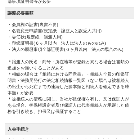
部事項証明書等が必要
譲渡必要書類
・会員権の証書(裏書不要)
・名義変更申請書(規定紙 譲渡人と譲受人共用)
・委任状(規定紙 譲渡人用)
・印鑑証明書(６ヶ月以内 法人は法人のもののみ)
・法人の履歴事項全部証明書(６ヶ月以内 法人の場合のみ)
＊譲渡人の氏名・商号・所在地等が登録と異なる場合は書類の
追加をお願いすることがある
＊相続の場合は『相続における同意書』・相続人全員の印鑑証
明書・法務局発行の法定相続情報一覧図（ない場合は被相続人
の出生から死亡までの連続した謄本類と相続人を確定できる謄
本類）が必要
＊被相続人の債務に関し、当社が担保権を有し、又は保証人が
ある場合、担保権設定者及び保証人は代表相続人が承継した債
務を引き続き、担保又は保証すること
入会手続き