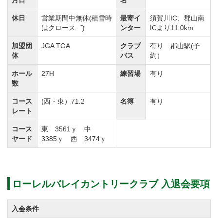
月日
名
休日
営業期間中無休(積雪時
最寄イ
須賀川IC、郡山南
はクロース゛)
ンター
ICより11.0km
加盟団
JGA TGA
クラブ
有り 郡山駅(予
体
バス
約）
ホール
27H
練習場
有り
数
コース
(西・東）71.2
名簿
有り
レート
コース
東 3561ｙ 中
ヤード
3385ｙ 西 3474ｙ
ローレルバレイカントリークラブ 入退会要項
入会条件