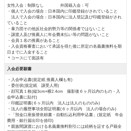
女性入会：制限なし 外国籍入会：可
・個人で入会の場合：日本国内に印鑑登録がされていること
法人で入会の場合：日本国内に法人登記及び印鑑登録がされ
ていること
・暴力団その他反社会的勢力等の関係者ではないこと
・譲渡人及び推薦人に年会費未払い等の問題がないこと
・会員１名の推薦があること
・入会資格審査において承認を得た後に所定の名義書換料を期
日までに入金すること
＊コースにて面談有
入会必要願書
・入会申込書(規定紙 推薦人欄も有)
・委任状(規定紙 譲受人用)
・顔写真１枚(縦3cm×横2.4cm 撮影後６ヶ月以内のもの・入
会申込書に貼付)
・印鑑証明書(６ヶ月以内 法人は法人のもののみ)
・法人の履歴事項全部証明書(６ヶ月以内 法人の場合のみ)
・「預金口座振替依頼書・自動払込利用申込書」(規定紙 年会
費用・銀行届出印を捺印)
＊親族間譲渡における名義書換料割引には続柄を証する戸籍全