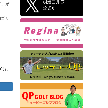
C」が
湖ゴル
0分。
。
で下
力。