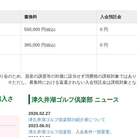
の中に展開する全長9,211ヤードの丘陵コースです。
書換料
入会預託金
袖ヶ浦コース、飯能ゴルフクラブなど数々の名門コース手
550,000 円
0 円
(税込)
恵まれたコースはりんどう・白ゆり・山吹の3コース、27ホ
385,000 円
0 円
(税込)
美しい景観とプレイヤーを飽きさせない戦略性に富んだコ
り金のため、資産の譲渡等の対価に該当せず消費税の課税対象ではあり
の7番ホールは高低差50メートルの豪快な打ち下ろしが楽
※ただし、募集時における返還されない入会預託金は課税対象とな
ト、正確なボールコントロールなど技術を要します。
購入さ
津久井湖ゴルフ倶楽部 ニュース
めですが巧みな位置にあるバンカーなど変化に富んだ造り
2026.02.27
津久井湖ゴルフ俱楽部の紹介者について
月の平日、期間限定で「薔薇コース」をオープンします。
2023.06.01
津久井湖ゴルフ倶楽部、入会条件一部変更。
とりんどうコース1・2番、7・8・9番を周るコース内容。