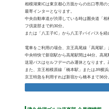
相模湖東ICは東京都心方面からの出口専用の
最寄インターとなります。
中央自動車道が渋滞している時は圏央道「相模原
フ倶楽部まで約30分。
または「八王子IC」から八王子バイパスを
電車をご利用の場合、京王高尾線「高尾駅」
中央特快で新宿駅から高尾駅間は44分。高尾
送迎バスはセルフデーのみ運休となります。
また、京王相模原線「橋本駅」またはJR横浜
京王特急を利用すれば新宿から橋本まで36分
八王子市、町田市・東神奈川方面からはJR
橋本駅北口からは路線バスの運行もあります
車。
バス亭から津久井湖ゴルフ倶楽部まで徒歩で