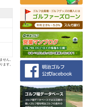
掛けた
ール。
ースレ
ません。
しめま
ります。
。