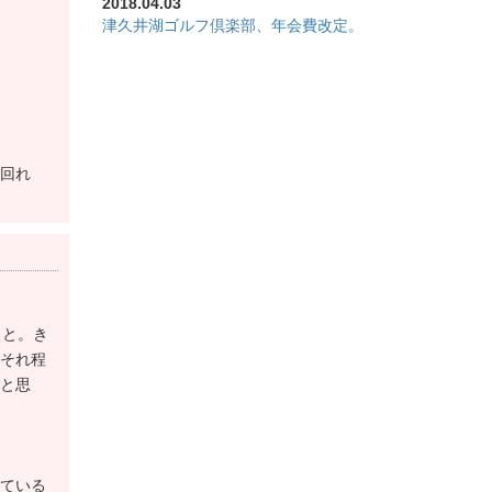
2018.04.03
薇コースでの営業となるため普段とは異なる趣きが楽しめま
津久井湖ゴルフ倶楽部、年会費改定。
レーの選択制。5人用の電動カートで移動します。
ライビングレンジ、バンカー練習場、パッティンググリーン
良さを重視して設計された憩いの空間です。
回れ
1日の疲れを癒すことができます。
います。水分補給に男性用の脱衣場には冷水機、女性用の
では朝食やランチ、午後の甘味などご用意しています。
こと。き
ルフの醍醐味を味わえる県下で人気のコースです。
それ程
で初心者から腕自慢の上級者まで十分にお楽しみ頂けます
と思
津久井湖ゴルフ倶楽部で充実した倶楽部ライフ過ごしませ
レー本位で検討中の方にお薦めです。
ている