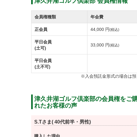
津久井湖ゴルフ倶楽部 会員権情報
神奈川県北部に位置する相模原市の豊かな自然
会員権種類
年会費
設計は和泉一介氏。袖ヶ浦カンツリー倶楽部
正会員
44,000 円
(税込)
著名設計家。
相模湖、津久井湖、丹沢山地の豊かな自然に
平日会員
33,000 円
(税込)
(土可)
フェアウェイは若干狭めですが、四季折々の
平日会員
(土不可)
イアウト。
※入会預託金形式の場合は預
グリーンはベント2グリーン。りんどうコース
す。
白ゆりコースは距離感、狙いを定めたショッ
津久井湖ゴルフ倶楽部の会員権をご
れたお客様の声
開場当時の趣きが残る山吹コースは距離は短
S.Tさま( 40代前半・男性)
津久井湖ゴルフ倶楽部では毎年1月中旬～2
薔薇コースは白ゆりコースの1・2番と8・9番
購入した理由