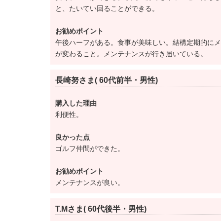
と、たいてい回ることができる。
ゴルフ場の方のコメント
お勧めポイント
「乗用カートには、攻略のカギを握るナビゲ
午後ハーフがある。食事が美味しい。結構定期的にメ
が変わること。メンテナンスが行き届いている。
カードでコース内を管理するシステムを導入
ダー内蔵のICカードをかざして、購入でき
長崎努さま( 60代前半・男性)
とのことです。ナビ付の乗用カートが90台
購入した理由
平成26年1月1日～正会員・平日会員での記
利便性。
良かった点
平成30年4月1日より、年会費及びプレー料
ゴルフ仲間ができた。
①年会費改定
お勧めポイント
会計年度：4月～3月
メンテナンスが良い。
正会員【改定前】30,000円（税別）→【改定後
平日会員【改定前】20,400円（税別）→【改定
T.Mさま( 60代後半・男性)
②プレー料金改定