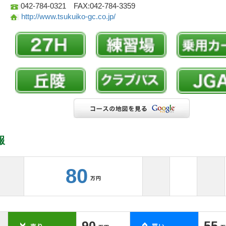
042-784-0321 FAX:042-784-3359
http://www.tsukuiko-gc.co.jp/
報
80
90
55