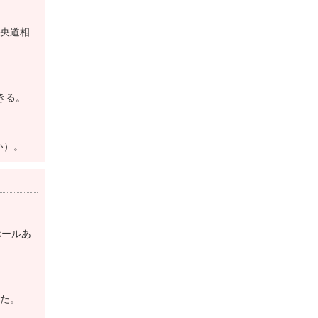
6,100円（税別）
央道相
改定後】8,400円（税別）
きる。
い）。
２名が必要ですが、紹介者が見つからない場合は面接にて
ホールあ
入会申込者に倶楽部より直接面接の日程を連絡します。
面接を実施するため、通常の紹介者２名をつけた入会申込
た。
旨ご了承ください。