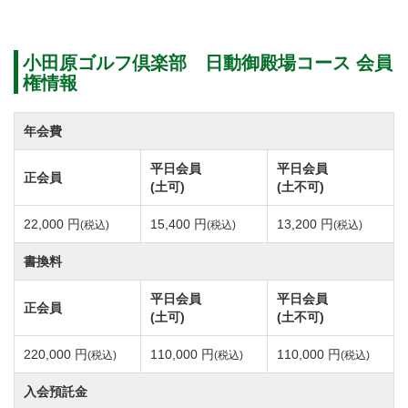
100,000(税別)
親族・相続
小田原ゴルフ倶楽部 日動御殿場コース 会員
【正会員】50,000円(税別) 【平日・週日会員】
権情報
50,000(税別)
同一法人内
年会費
【正会員】50,000円(税別) 【平日・週日会員】
平日会員
平日会員
正会員
50,000(税別)
(土可)
(土不可)
②預託金充当制度について
22,000 円
15,400 円
13,200 円
(税込)
(税込)
(税込)
名義書換にて入会する際に、購入会員権の預託金額の
書換料
半額まで名義書換料に充当することができる制度を希
望者に実施します。但し、年会費及び消費税は充当で
平日会員
平日会員
正会員
(土可)
(土不可)
きません。尚、預託金額は、民事再生時において変更
されており、証券の額面金額と相違する場合がござい
220,000 円
110,000 円
110,000 円
(税込)
(税込)
(税込)
ます。
入会預託金
※制度を利用する際には『預託金充当依頼書』を提出