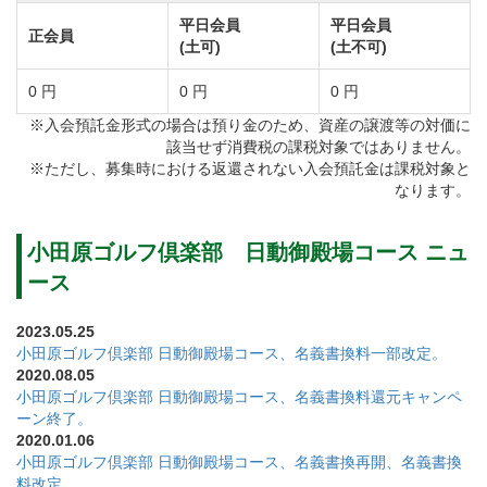
平日会員
平日会員
してください。
正会員
(土可)
(土不可)
③名義書換還元キャンペーンについて
0 円
0 円
0 円
同倶楽部は、開場35年を記念して名義書換料の還元キ
※入会預託金形式の場合は預り金のため、資産の譲渡等の対価に
ャンペーンを実施します。
該当せず消費税の課税対象ではありません。
〇キャンぺーン期間
※ただし、募集時における返還されない入会預託金は課税対象と
なります。
2020年7月31日受付分まで
〇キャンペーン内容
小田原ゴルフ倶楽部 日動御殿場コース ニュ
キャンペーン期間中に入会した方へ、プレー代として
ース
利用できる利用権を進呈します。利用券は1枚5,000円
で、1来場に付き1人1枚利用できます。
2023.05.25
小田原ゴルフ倶楽部 日動御殿場コース、名義書換料一部改定。
〇プレー利用券の発行枚数
2020.08.05
一般書換
小田原ゴルフ倶楽部 日動御殿場コース、名義書換料還元キャンペ
ーン終了。
【正会員】16枚80,000円分 【平日・週日会員】8枚
2020.01.06
40,000円分
小田原ゴルフ倶楽部 日動御殿場コース、名義書換再開、名義書換
料改定。
親族・相続