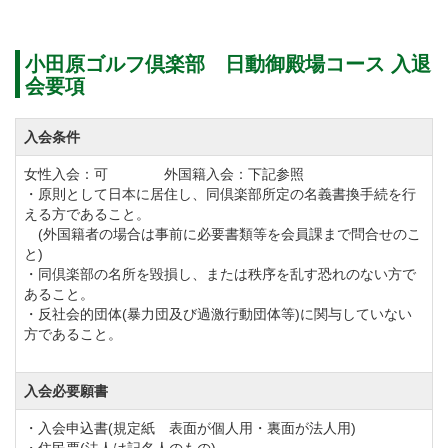
小田原ゴルフ倶楽部 日動御殿場コース 入退
会要項
入会条件
女性入会：可 外国籍入会：下記参照
・原則として日本に居住し、同倶楽部所定の名義書換手続を行
える方であること。
(外国籍者の場合は事前に必要書類等を会員課まで問合せのこ
と)
・同倶楽部の名所を毀損し、または秩序を乱す恐れのない方で
あること。
・反社会的団体(暴力団及び過激行動団体等)に関与していない
方であること。
入会必要願書
・入会申込書(規定紙 表面が個人用・裏面が法人用)