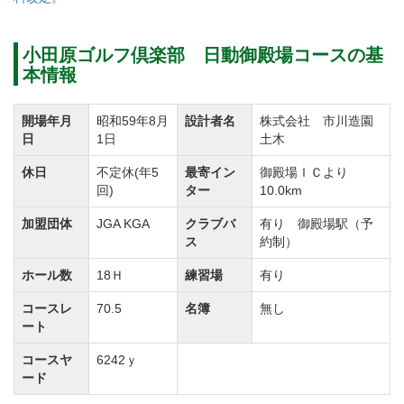
【正会員】6枚30,000円分 【平日・週日会員】6枚
30,000(税別)
小田原ゴルフ倶楽部 日動御殿場コースの基
本情報
同一法人内
【正会員】6枚30,000円分 【平日・週日会員】6枚
開場年月
昭和59年8月
設計者名
株式会社 市川造園
30,000分
日
1日
土木
休日
不定休(年5
最寄イン
御殿場ＩＣより
名義書換料還元キャンペーン（プレー代として利用出
回)
ター
10.0km
来る利用券を進呈）を令和２年７月３１日受付分を以
加盟団体
JGA KGA
クラブバ
有り 御殿場駅（予
って終了しました。
ス
約制）
ホール数
18Ｈ
練習場
有り
名義書換料の一部を改定しました。
コースレ
70.5
名簿
無し
①名義書換料【改定前】正会員（同一法人内）55,000
ート
円（税込）→【改定後】110,000円（税込）
コースヤ
6242ｙ
ード