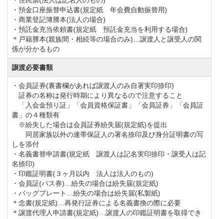
・住民票(法人は記名人のもの)
・預金口座振替申込書(規定紙 年会費自動振替用)
・商業登記簿謄本(法人の場合)
・預託金充当依頼書(規定紙 預託金充当を利用する場合)
＊戸籍謄本(親族間・相続等の場合のみ)…譲渡人と譲受人の関
係が分かるもの
譲渡必要書類
・会員証券(裏書欄があれば譲渡人のみ自署実印捺印)
証券の名称は発行時期により異なるので注意すること
「入会金預り証」「会員資格保証書」「会員証券」「会員証
書」の４種類有
※紛失した場合は会員証券紛失届(規定紙)を提出
同居家族以外の連帯保証人の署名捺印及び身分証明書の写
しを添付
・名義書替申請書(規定紙 譲渡人は記名実印捺印・譲受人は記
名捺印)
・印鑑証明書(３ヶ月以内 法人は法人のもの)
・会員証(パス券)…紛失の場合は紛失届(規定紙)
・バッグプレート…紛失の場合は紛失届(私製紙)
＊念書(規定紙)…再発行証券による名義書換の際に必要
＊譲渡代理人申請書(規定紙)…譲渡人の印鑑証明書を取得でき