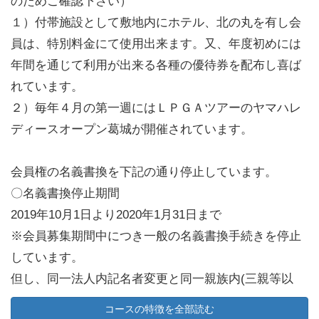
のためご確認下さい）
１）付帯施設として敷地内にホテル、北の丸を有し会
員は、特別料金にて使用出来ます。又、年度初めには
年間を通じて利用が出来る各種の優待券を配布し喜ば
れています。
２）毎年４月の第一週にはＬＰＧＡツアーのヤマハレ
ディースオープン葛城が開催されています。
会員権の名義書換を下記の通り停止しています。
〇名義書換停止期間
2019年10月1日より2020年1月31日まで
※会員募集期間中につき一般の名義書換手続きを停止
しています。
但し、同一法人内記名者変更と同一親族内(三親等以
内)名義変更は停止せずに受け付けています。
コースの特徴を全部読む