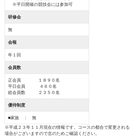
名義書換料【改定前】440,000円（税込）→【改定後】
※平日開催の競技会には参加可
1,100,000円（税込）
研修会
同一法人内の記名者変更料【改定前】220,000円（税
無
込）→【改定後】
550,000円（税込）
会報
年１回
会員数
正会員 １８９０名
平日会員 ４６０名
総会員数 ２３５０名
優待制度
■家族 ： 無
※平成２３年１１月現在の情報です。コースの都合で変更される
場合がございますので念のためご確認ください。