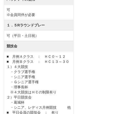
②停止する会員権種別
可
正会員の譲渡手続きを停止します。
※会員同伴が必要
名義書換を下記のとおり再開します。
１．５Rラウンドプレー
①実施：令和７年１月６日より
②名義書換料：2,200,000円（税込）
可（平日・土日祝）
名義書換料を下記のとおり改定します。
競技会
①実施…令和8年10月1日書類受付分より
②名義書換料
■ 月例Ａクラス ： ＨＣ０～１２
■ 月例Ｂクラス ： ＨＣ１３～３０
※正会員の名義書換料は従来通り
１）４大競技
□正会員
・クラブ選手権
・シニア選手権
同一法人内の記名者変更料【改定前】440,000円（税
・Ｇシニア選手権
込）→【改定後】1,100,000円（税込）
・理事長杯
※４大競技はＨＣの制限有り
同一親族内の名義書換料【改定前】440,000円（税込）
２）平日競技会
→【改定後】1,100,000円（税込）
・葛城杯
・シニア、レディス月例競技 他
□平日会員
■ 平日会員の競技会 ： 有り