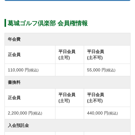
2020年2月1日より、会員権の名義書換を下記の通り再
開致します。
葛城ゴルフ倶楽部 会員権情報
正会員 1,500,000円(税別)
平日会員 400,000円(税別)
年会費
平日会員
平日会員
正会員
(土可)
(土不可)
会員募集期間中につき、一般の名義書換手続きを下記
110,000 円
55,000 円
(税込)
(税込)
のとおり停止します。
名義書換停止期間：令和２年８月1日より同年１１月３
書換料
０日迄。
平日会員
平日会員
正会員
(土可)
(土不可)
会員権の名義書換を下記のとおり再開します。
2,200,000 円
440,000 円
(税込)
(税込)
〇名義書換再開 令和2年12月1日より
入会預託金
名義書換料 正会員 1,500,000円（税別） 平日会