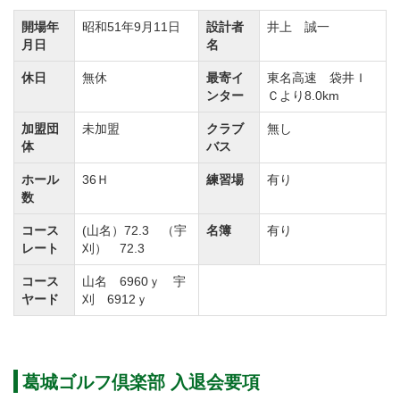
●正会員の名義書換を下記の通り再開します。
開場年
昭和51年9月11日
設計者
井上 誠一
①実施・・・令和4年1月4日より
月日
名
名義書換要項（名義書換料・必要書類・手続方法等）
休日
無休
最寄イ
東名高速 袋井Ｉ
は従来どおりとする。
ンター
Ｃより8.0km
正会員の名義書換料 1,650,000円（税込）
加盟団
未加盟
クラブ
無し
会員権の名義書換を下記のとおり停止しています。
体
バス
名義書換停止期間
ホール
36Ｈ
練習場
有り
令和4年8月1日より（同年12月30日まで停止する予
数
定）
コース
(山名）72.3 （宇
名簿
有り
レート
刈） 72.3
会員権の名義書換を下記のとおり再開します。
コース
山名 6960ｙ 宇
ヤード
刈 6912ｙ
①実施 令和5年1月1日より
②名義書換料 正会員 1,650,000円（税込）平日会
員 440,000円（税込）
葛城ゴルフ倶楽部 入退会要項