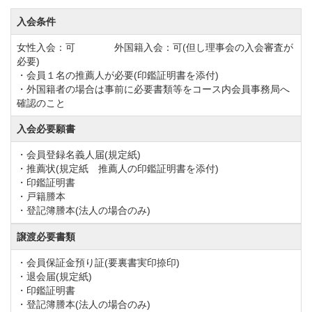
年会費を下記のとおり改定します。
入会条件
①実施 令和6年度分（令和6年4月）より
②年会費（会計年度：4月～3月）
女性入会：可 外国籍入会：可(但し理事会の入会審査が
必要)
【改定前】
・会員１名の推薦人が必要(印鑑証明書を添付)
正会員（県内会員）44,000円（税込） 正会員（県外会
・外国籍者の場合は事前に必要書類等をコース内会員事務局へ
確認のこと
員）33,000円（税込） 平日会員 22,000円（税込）
入会必要願書
【改定後】
正会員 110,000円（税込） 平日会員 55,000円（税
・会員登録名義人届(規定紙)
・推薦状(規定紙 推薦人の印鑑証明書を添付)
込）
・印鑑証明書
名義書換を下記のとおり停止しています。
・戸籍謄本
・登記簿謄本(法人の場合のみ)
令和5年8月1日より（同年12月末日まで停止する予
定）
譲渡必要書類
会員権の名義書換を下記のとおり再開しました。
・会員保証金預り証(要裏書実印捺印)
・退会届(規定紙)
①実施：令和6年1月9日より
・印鑑証明書
②名義書換料
・登記簿謄本(法人の場合のみ)