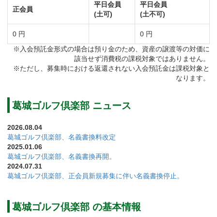
員 400,000円（税別）
平日会員
平日会員
正会員
(土可)
(土不可)
入会条件を下記のとおり変更しました。
0 円
0 円
【変更前】身元保証人が2名必要（印鑑証明書を添付）
※入会預託金形式の場合は預り金のため、資産の譲渡等の対価に
該当せず消費税の課税対象ではありません。
【変更後】身元保証人１名の推薦が必要（印鑑証明書
※ただし、募集時における返還されない入会預託金は課税対象と
添付）
なります。
①名義書換停止期間
葛城ゴルフ倶楽部 ニュース
令和3年8月1日（同年12月31日まで停止する予定）
2026.08.04
②停止理由
葛城ゴルフ倶楽部、名義書換料改定
2025.01.06
会員募集の為
葛城ゴルフ倶楽部、名義書換再開。
令和3年8月1日より正会員の名義書換を停止しておりま
2024.07.31
葛城ゴルフ倶楽部、正会員新規募集に伴い名義書換停止。
すが、平日会員の名義書換手続きは停止せずに受付し
ます。
葛城ゴルフ倶楽部 の基本情報