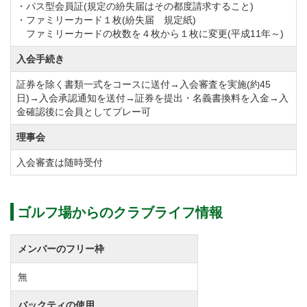
・パス型会員証(規定の紛失届はその都度請求すること)
正会員 1,650,000円（税込）
・ファミリーカード１枚(紛失届 規定紙)
平日会員 440,000円（税込）
ファミリーカードの枚数を４枚から１枚に変更(平成11年～)
正会員の名義書換料を改定します。
入会手続き
実施日 令和7年1月1日より
証券を除く書類一式をコースに送付→入会審査を実施(約45
名義書換料（税込）
日)→入会承認通知を送付→証券を提出・名義書換料を入金→入
【改定前】正会員1,650,000円→【改定後】正会員
金確認後に会員としてプレー可
2,200,000円
理事会
※正会員の「同一法人内記名者変更料」「同一親族内
入会審査は随時受付
の名義変更料」「平日会員一般譲渡名義書換料」は変
更なし。
ゴルフ場からのクラブライフ情報
正会員の新規募集に伴い、名義書換を下記のとおり停
止します。
メンバーのフリー枠
①名義書換停止期間
令和6年8月1日から同年12月30日まで（終了日は予
無
定）
バックティの使用