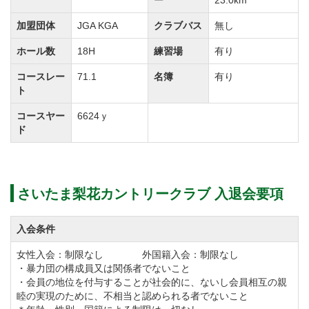
ー
23.0km
加盟団体
JGA KGA
クラブバス
無し
ホール数
18H
練習場
有り
コースレー
71.1
名簿
有り
ト
コースヤー
6624ｙ
ド
さいたま梨花カントリークラブ 入退会要項
入会条件
女性入会：制限なし 外国籍入会：制限なし
・暴力団の構成員又は関係者でないこと
・会員の地位を付与することが社会的に、ないし会員相互の親
睦の実現のために、不相当と認められる者でないこと