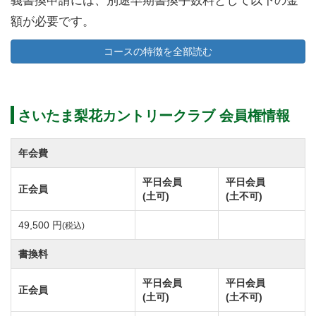
義書換申請には、別途早期書換手数料として以下の金
額が必要です。
【早期書換手数料】個人・法人 165,000円（税込）
コースの特徴を全部読む
年会費を下記のとおり改定します。
①実施…令和8年度分(令和8年4月1日)より
さいたま梨花カントリークラブ 会員権情報
②年会費(会計年度：4月～3月)
【改定前】正会員：33,000円(税込)
年会費
【改定後】正会員：49,500円(税込)
平日会員
平日会員
正会員
※平日会員(名不可)の年会費は22,000円(税込)で据置
(土可)
(土不可)
とします。
49,500 円
(税込)
書換料
平日会員
平日会員
正会員
(土可)
(土不可)