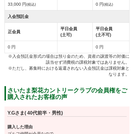
33,000 円
0 円
(税込)
(税込)
入会預託金
平日会員
平日会員
正会員
(土可)
(土不可)
0 円
0 円
※入会預託金形式の場合は預り金のため、資産の譲渡等の対価に
該当せず消費税の課税対象ではありません。
※ただし、募集時における返還されない入会預託金は課税対象と
なります。
さいたま梨花カントリークラブの会員権をご
購入されたお客様の声
Y.Gさま( 40代前半・男性)
購入した理由
ゴルフ仲間が会員なので。