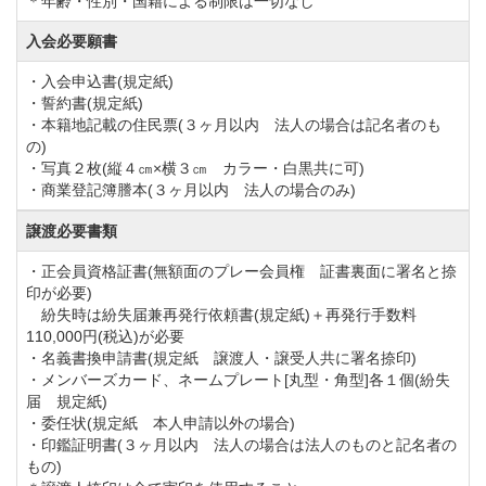
＊年齢・性別・国籍による制限は一切なし
入会必要願書
・入会申込書(規定紙)
・誓約書(規定紙)
・本籍地記載の住民票(３ヶ月以内 法人の場合は記名者のも
の)
・写真２枚(縦４㎝×横３㎝ カラー・白黒共に可)
・商業登記簿謄本(３ヶ月以内 法人の場合のみ)
譲渡必要書類
・正会員資格証書(無額面のプレー会員権 証書裏面に署名と捺
印が必要)
紛失時は紛失届兼再発行依頼書(規定紙)＋再発行手数料
110,000円(税込)が必要
・名義書換申請書(規定紙 譲渡人・譲受人共に署名捺印)
・メンバーズカード、ネームプレート[丸型・角型]各１個(紛失
届 規定紙)
・委任状(規定紙 本人申請以外の場合)
・印鑑証明書(３ヶ月以内 法人の場合は法人のものと記名者の
もの)