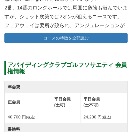
2番、14番のロングホールでは周囲に危険も潜んでいま
すが、ショット次第では2オンが狙えるコースです。
フェアウェイは要所が絞られ、アンジュレーションが
効いています。
コースの特徴を全部読む
ブラインドホールには池や崖、谷などテクニックが求
められるトリッキーな造り。
ボールの落とし所には深さのあるバンカーやクリー
アバイディングクラブゴルフソサエティ 会員
ク、複数の窪地がボールのいく手を阻みます。
権情報
9番、18番ホールはウォーターハザードが効いたコース
ですが、特に9番ホールから望む景色は水面にクラブハ
年会費
ウスが映り絶景ポイントです。
平日会員
平日会員
正会員
ショットの正確性がスコアメイクの鍵を握っていると
(土可)
(土不可)
いっても過言ではありません。
40,700 円
24,200 円
(税込)
(税込)
コースメンテナンスも良く、アスリート志向のゴルフ
書換料
ァーをはじめ多くのプレイヤーを魅了してやまないコ