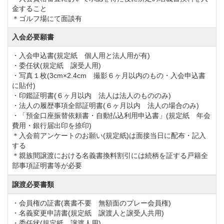
年会費を下記のとおり改定します。
金すること
①実施：令和8年1月1日より
＊ゴルフ場にて面談有
②年会費
入会必要願書
正会員【改定前】33,000円（税込）→【改定後】
・入会申込書(規定紙 個人用と法人用が有)
40,700円（税込）
・委任状(規定紙 譲受人用)
・写真１枚(3cm×2.4cm 撮影６ヶ月以内のもの・入会申込書
ゴールド会員【改定前】22,000円（税込）→【改定
に貼付)
後】29,700円（税込）
・印鑑証明書(６ヶ月以内 法人は法人のもののみ)
・法人の履歴事項全部証明書(６ヶ月以内 法人の場合のみ)
シルバー会員【改定前】16,500円（税込）→【改定
・「預金口座振替依頼書・自動払込利用申込書」(規定紙 年会
後】24,200円（税込）
費用・銀行届出印を捺印)
＊入会前アンケートのお願い(規定紙)は面接当日に配布・記入
する
◆周辺ゴルフ場
＊親族間譲渡における名義書換料割引には続柄を証する戸籍全
部事項証明書等が必要
「
長南カントリークラブ
」「
太平洋クラブ(市原コー
ス)
」「
鶴舞カントリー倶楽部
」「
大千葉カントリー倶
譲渡必要書類
楽部
」
・会員権の証書(裏書不要 無額面のプレー会員権)
・名義変更申請書(規定紙 譲渡人と譲受人共用)
・委任状(規定紙 譲渡人用)