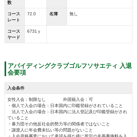
数
コース
72.0
名簿
無し
2019年4月1日より2020年3月31日まで名義変更入会プ
レート
ランを実施しています。
コース
6731ｙ
【減額後名義書換料】 正会員￥150,000（税別） ゴー
ヤード
ルド会員￥150,000（税別） シルバー会員
￥150,000（税別）
アバイディングクラブゴルフソサエティ 入退
会要項
令和3年4月1日より、名義書換料を改定します。
正会員 165,000円（税込）→ 330,000円（税込）
入会条件
ゴールド会員 165,000円（税恋）→ 220,000円（税
女性入会：制限なし 外国籍入会：可
込）
・個人で入会の場合：日本国内に印鑑登録がされていること
シルバー会員 165,000円（税込）→ 220,000円（税
法人で入会の場合：日本国内に法人登記及び印鑑登録がされ
ていること
込）
・暴力団その他反社会的勢力等の関係者ではないこと
・譲渡人に年会費未払い等の問題がないこと
・入会資格審査において承認を得た後に所定の名義書換料を入