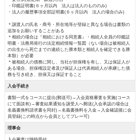
◆交通機関
・印鑑証明書(６ヶ月以内 法人は法人のもののみ)
圏央道「茂原長南IC」より5.0km 「市原IC」より
・法人の履歴事項全部証明書(６ヶ月以内 法人の場合のみ)
24.0km
＊譲渡人の氏名・商号・所在地等が登録と異なる場合は書類の
JR外房線「茂原駅」下車。茂原駅南口イオン駐車場 よ
追加をお願いすることがある
＊相続の場合は『相続における同意書』・相続人全員の印鑑証
りクラブバス運行あり。
明書・法務局発行の法定相続情報一覧図（ない場合は被相続人
の出生から死亡までの連続した謄本類と相続人を確定できる謄
本類）が必要
＊被相続人の債務に関し、当社が担保権を有し、又は保証人が
ある場合、担保権設定者及び保証人は代表相続人が承継した債
務を引き続き、担保又は保証すること
入会手続き
書類一式をコースに提出(郵送可)→入会資格審査を実施(コース
にて面談有)→審査結果通知を譲受人へ郵送(入会承認の場合は
名義書換料請求書を同封)→名義書換料を入金→入金確認後に会
員登録(この時点から会員としてプレー可)
理事会
入会審査は随時受付