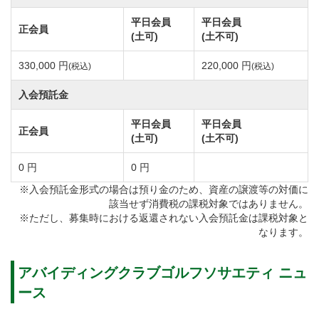
ースです。
平日会員
平日会員
正会員
(土可)
(土不可)
ガーデンテラスでは美しいコースを眺めながら自慢の
330,000 円
220,000 円
(税込)
(税込)
バーベキューが楽しめます。
入会預託金
ゴルフコンペにバーベキューパーティ付きのプランが
平日会員
平日会員
非常にお勧めです。
正会員
(土可)
(土不可)
広々とした大浴場では浴槽の他にサウナと水風呂完
0 円
0 円
備。
※入会預託金形式の場合は預り金のため、資産の譲渡等の対価に
ゆったりと寛ぎながらプレイの疲れを癒します。
該当せず消費税の課税対象ではありません。
明るいロッカールーム内にはソファ。アメニティも充
※ただし、募集時における返還されない入会預託金は課税対象と
なります。
実しています。
豊富な商品を取り扱っているショップやコンペルーム
アバイディングクラブゴルフソサエティ ニュ
などゴルフが楽しめる環境を整えて皆様のお越しをお
ース
待ちしております。