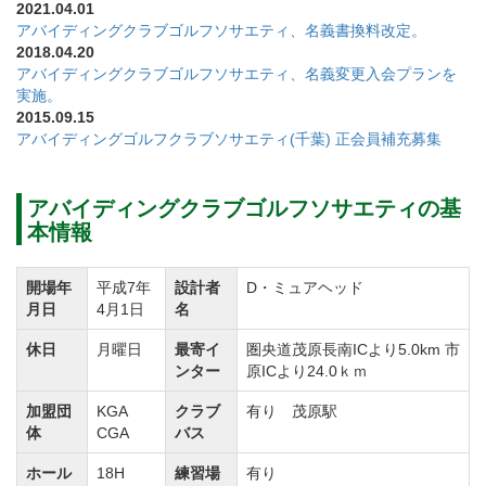
2021.04.01
アバイディングクラブゴルフソサエティ、名義書換料改定。
交通アクセスは車をご利用の場合、圏央道「茂原長南
2018.04.20
IC」より5.0km。または「市原IC」より24.0km
アバイディングクラブゴルフソサエティ、名義変更入会プランを
実施。
電車の場合はJR外房線東京駅から「特急わかしお」の
2015.09.15
利用で約50分で茂原駅に到着。茂原駅よりクラブバス
アバイディングゴルフクラブソサエティ(千葉) 正会員補充募集
乗車約20分の立地です。
関東近郊から気軽にアクセスができるロケーションが
アバイディングクラブゴルフソサエティの基
魅力のゴルフ場です。
本情報
なお、東京方面の場合「東京駅八重洲南口バスターミ
開場年
平成7年
設計者
D・ミュアヘッド
ナル」から高速バスのご利用で「市原鶴舞バス停」下
月日
4月1日
名
車。クラブバス乗車約15分。
休日
月曜日
最寄イ
圏央道茂原長南ICより5.0km 市
横浜方面の場合、「横浜駅東口バスターミナル」から
ンター
原ICより24.0ｋｍ
高速バスのご利用で「長南バス停」下車。クラブバス
加盟団
KGA
クラブ
有り 茂原駅
乗車約5分。
体
CGA
バス
クラブバスは全て予約制となっております。
ホール
18H
練習場
有り