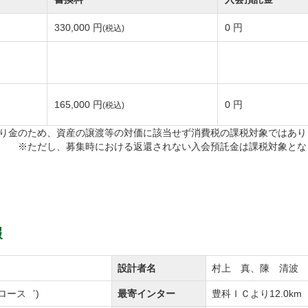
330,000 円
0 円
(税込)
165,000 円
0 円
(税込)
り金のため、資産の譲渡等の対価に該当せず消費税の課税対象ではあり
※ただし、募集時における返還されない入会預託金は課税対象とな
報
設計者名
村上 真、陳 清波
ロース゛)
最寄インター
豊科ＩＣより12.0km