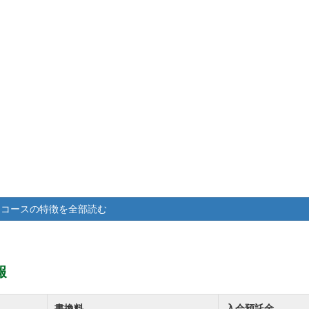
コースの特徴を全部読む
報
書換料
入会預託金