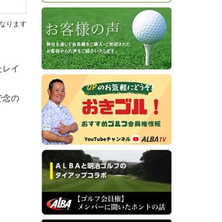
なります
たレイ
で念の