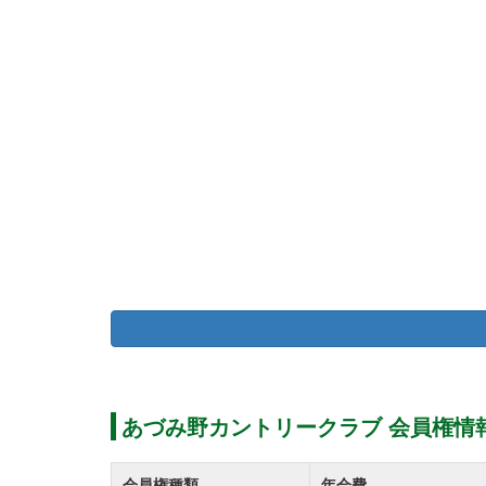
あづみ野カントリークラブ 会員権情
会員権種類
年会費