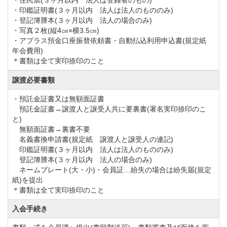
・住民票(３ヶ月以内 法人は登録者のもの)
後】66,000円（税込）
・印鑑証明書(３ヶ月以内 法人は法人のもののみ)
正会員【改定前】33,000円（税込）→【改定後】
・登記簿謄本(３ヶ月以内 法人の場合のみ)
・写真２枚(縦4㎝×横3.5㎝)
49,500円（税込）
・アプラス預金口座振替依頼書・自動払込利用申込書(規定紙
平日会員・特定会員【改定前】22,000円（税込）
年会費用)
＊書類は全て実印捺印のこと
→【改定後】33,000円（税込）
法人無記名会員【改定前】110,000円（税込）→【改定
譲渡必要書類
後】165,000円（税込）
・預託金証書又は無額面証書
預託金証書→譲渡人と譲受人共に要裏書(署名実印捺印のこ
と)
同クラブでは、会員権の名義書換を下記のとおり停止
無額面証書→裏書不要
します。
名義書換申請書(規定紙 譲渡人と譲受人の連記)
印鑑証明書(３ヶ月以内 法人は法人のもののみ)
記
登記簿謄本(３ヶ月以内 法人の場合のみ)
①名義書換停止期間 令和7年9月1日(月)より当分の
ネームプレート(大・小)・会員証…紛失の場合は紛失届(規定
紙)を提出
間
＊書類は全て実印捺印のこと
②名義書換停止理由 補充募集を実施するため
入会手続き