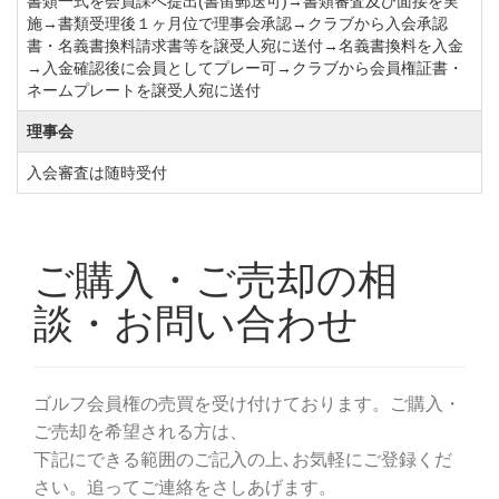
書類一式を会員課へ提出(書留郵送可)→書類審査及び面接を実
◆周辺ゴルフ場
施→書類受理後１ヶ月位で理事会承認→クラブから入会承認
「
トーヨーカントリークラブ
」「
米原ゴルフ倶楽部
」
書・名義書換料請求書等を譲受人宛に送付→名義書換料を入金
→入金確認後に会員としてプレー可→クラブから会員権証書・
「
レイクウッド大多喜カントリークラブ
」「
鳳琳カン
ネームプレートを譲受人宛に送付
トリー倶楽部
」
理事会
◆交通機関
入会審査は随時受付
・自動車をご利用の場合
圏央道「市原鶴舞IC」より26km（約7分）
・電車をご利用の場合
JR外房線「茂原駅」下車。タクシー利用で30分。
いすみ鉄道「大多喜駅」下車。タクシー利用で10分。
横浜駅東口・浜松町駅・東京駅の各バスターミナルよ
りアクセスも可能。
市原鶴舞バスターミナル下車後、完全予約制のクラブ
バスの運行もあります。