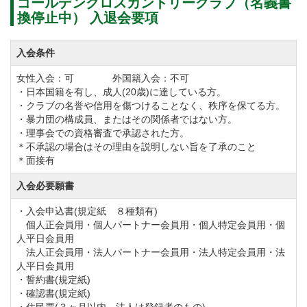
■実施・・・令和4年4月15日より
ゴールデンクロスカントリークラブ（名義書
換停止中） 入退会要項
■名義書換料
パートナー会員 440,000円（税込） ※正会員＋無記
入会条件
名同伴者1名の会員権
女性入会：可 外国籍入会：不可
正会員 385,000円（税込）
・日本国籍を有し、成人(20歳)に達している方。
特定会員・平日会員 220,000円（税込）
・クラブの名誉や信用を傷つけることなく、秩序を保てる方。
・暴力団の構成員、またはその関係者ではない方。
■年会費（会計年度：4月～3月）
・理事会での資格審査で承認された方。
パートナー会員 44,000円（税込）
＊不承認の場合はその理由を説明しない旨を了承のこと
＊面接有
正会員 33,000円（税込）
平日会員・特定会員 22,000円（税込）
入会必要願書
・入会申込書(規定紙 ８種類有)
個人正会員用・個人パートナー会員用・個人特定会員用・個
年会費を下記のとおり改定しました。
人平日会員用
①実施：令和5年度より
法人正会員用・法人パートナー会員用・法人特定会員用・法
人平日会員用
②年会費（会計年度：4月～3月）
・誓約書(規定紙)
パートナー会員【改定前】44,000円（税込）→【改定
・確認書(規定紙)