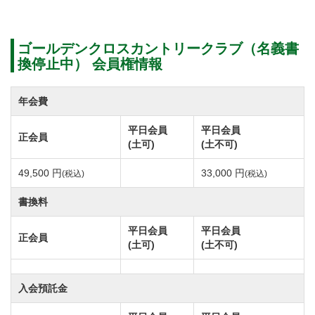
な配置、距離のあるホールなどバリエーションが豊
富。
ゴールデンクロスカントリークラブ（名義書
ダイナミックなショットが楽しめる打ち下ろしや、フ
換停止中） 会員権情報
ェアウェイが途中で途切れたホールなどメリハリある
レイアウト。
年会費
「水の小林」と言われる名設計家、小林光昭氏だから
平日会員
平日会員
正会員
こそ引き出せる水の配置が印象的なホールの数々。
(土可)
(土不可)
全体を通してバランスの良い造りになっています。
49,500 円
33,000 円
(税込)
(税込)
自然が見事に調和したコースは戦略の高さと景観美を
書換料
兼ね備えた全18ホールズ。
平日会員
平日会員
正会員
(土可)
(土不可)
シックな佇まいのクラブハウス。一度足を踏み入れる
と落ち着いた雰囲気のフロント・ロビー。
入会預託金
レンガ調の壁が西洋の趣きを感じさせる造りになって
います。