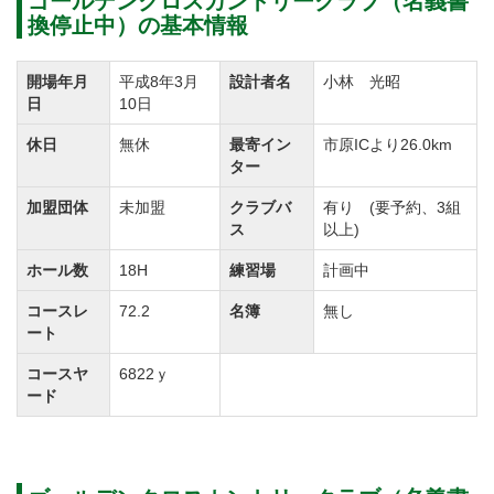
ゴールデンクロスカントリークラブ（名義書
換停止中）の基本情報
ンは徹底されたメンテナンスの賜物です。
いつ来ても美しい緑が出迎えてくれることから多くの
開場年月
平成8年3月
設計者名
小林 光昭
ゴルファーに支持されています。
日
10日
プレイヤーのチャレンジスピリットをくすぐるコース
休日
無休
最寄イン
市原ICより26.0km
と寛ぎのひと時で心を満たすクラブハウス。
ター
贅沢なクラブライフをゴールデンクロスカントリーク
加盟団体
未加盟
クラブバ
有り (要予約、3組
ラブで過ごしてみませんか？
ス
以上)
ゴルフ会員権の購入をお考えの方、詳細をお知りにな
ホール数
18H
練習場
計画中
りたい方もお気軽にお問合せください。
コースレ
72.2
名簿
無し
ート
平成23年3月10日～新規会員募集実施の為名義書換を
コースヤ
6822ｙ
停止する。
ード
会員権の名義書換を下記のとおり再開します。