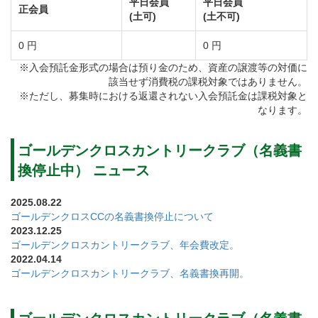
平日会員
平日会員
正会員
(土可)
(土不可)
浴室では窓から美しい景色を眺めながら、プレイの疲
れを癒すことができます。
0 円
0 円
大きな窓があり開放的なレストラン。各種お食事から
※入会預託金形式の場合は預り金のため、資産の譲渡等の対価に
該当せず消費税の課税対象ではありません。
デザートまで豊富なメニューを取り揃えています。
※ただし、募集時における返還されない入会預託金は課税対象と
なります。
広々としたラウンジにはゆったり座れる大き目のソフ
ァが並んでいます。
ゴールデンクロスカントリークラブ（名義書
またグランドピアノの演奏が館内に響き、全てのプレ
換停止中） ニュース
イヤーに寛ぎのひとときへ誘います。
2025.08.22
プロショップは充実のラインナップ。またゴルフコン
ゴールデンクロスCCの名義書換停止について
2023.12.25
ペに最適なコンペルームなど設備も良好です。
ゴールデンクロスカントリークラブ、年会費改定。
2022.04.14
ゴールデンクロスカントリークラブ、名義書換再開。
美しいコンディションを保つため、細部にまで妥協を
許さないコース整備。
緑の絨毯にいるような気分になれる素晴らしいグリー