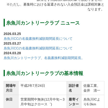
個人正会員 330,000円(税込) → 165,000円(税込)
※ただし、募集時における返還されない入会預託金は課税対象と
相続・贈与 165,000円(税込) → 82,500円(税込)
なります。
※減額対象は個人会員権及び相続・贈与とする。(法人
会員権は対象外)
糸魚川カントリークラブ ニュース
※相続・贈与における継承は３親等の範囲内にて認め
2026.03.25
る。
糸魚川CCの名義書換料減額期間延長について
2025.03.27
③預託金額相殺型プラン
糸魚川CCの名義書換料減額期間延長について
名義書換料は減額措置のまま、 預託金額面より、個人
2024.03.28
糸魚川カントリークラブ、名義書換料減額期間延長。
正会員は120,000円、相続・贈与は60,000円を減額し名
義書換を行えるようにした。尚、預託金相殺型プラン
は30口を限度とする。
糸魚川カントリークラブの基本情報
開場年
平成2年7月24日
設計者
佐藤工業、
名義書換料の減額期間を下記のとおり延長します。
月日
名
金井 清一
①名義書換料の減額期間
休日
営業期間中無休(12月中旬～3
最寄イ
糸魚川ICよ
令和9年3月31日受付分まで
月中旬はクロース゛)
ンター
り6.0km