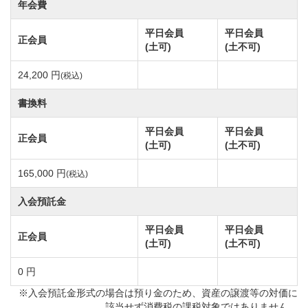
②名義書換料
年会費
個人正会員 【通常料金】330,000円（税込）
平日会員
平日会員
正会員
→【減額料金】165,000円（税込）
(土可)
(土不可)
③預託金額相殺型プラン
24,200 円
(税込)
名義書換料は減額措置のまま、預託金額面より、個人
正会員は120,000円を減額し名義書換を行えるようにし
書換料
ました。預託金相殺型プランは30口を限度とします。
平日会員
平日会員
正会員
(土可)
(土不可)
名義書換料の減額期間を下記のとおり延長します。
165,000 円
(税込)
①名義書換料の減額期間
入会預託金
令和8年3月31日受付分まで
※令和7年3月31日受付分までとしていた減額期間を１
平日会員
平日会員
正会員
(土可)
(土不可)
年間延長
②名義書換料
0 円
【通常料金】 【減額料金】
※入会預託金形式の場合は預り金のため、資産の譲渡等の対価に
該当せず消費税の課税対象ではありません。