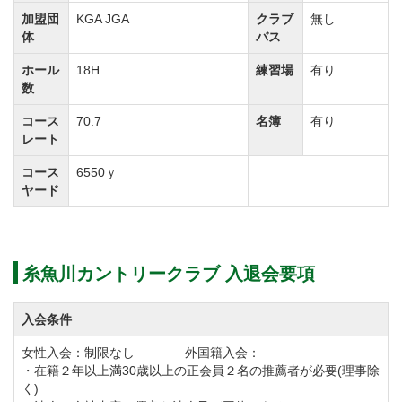
※令和8年3月31日受付分までとしていた減額期間を
加盟団
KGA JGA
クラブ
無し
１年間延長
体
バス
②名義書換料
ホール
18H
練習場
有り
【通常料金】 【減額料金】
数
個人正会員 330,000円(税込) → 165,000円(税
コース
70.7
名簿
有り
込)
レート
相続・贈与 165,000円(税込) → 82,500円(税
コース
6550ｙ
ヤード
込)
※減額対象は個人会員権及び相続・贈与とする。(法
人会員権は対象外)
糸魚川カントリークラブ 入退会要項
※相続・贈与における継承は３親等の範囲内にて認
める。
入会条件
③預託金額相殺型プラン
名義書換料は減額措置のまま、 預託金額面より、個
女性入会：制限なし 外国籍入会：
・在籍２年以上満30歳以上の正会員２名の推薦者が必要(理事除
人正会員は120,000円、相続・贈与は60,000円を減額し
く)