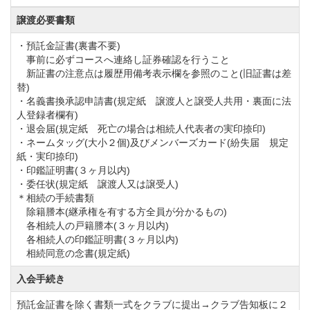
譲渡必要書類
・預託金証書(裏書不要)
事前に必ずコースへ連絡し証券確認を行うこと
新証書の注意点は履歴用備考表示欄を参照のこと(旧証書は差
替)
・名義書換承認申請書(規定紙 譲渡人と譲受人共用・裏面に法
人登録者欄有)
・退会届(規定紙 死亡の場合は相続人代表者の実印捺印)
・ネームタッグ(大小２個)及びメンバーズカード(紛失届 規定
紙・実印捺印)
・印鑑証明書(３ヶ月以内)
・委任状(規定紙 譲渡人又は譲受人)
＊相続の手続書類
除籍謄本(継承権を有する方全員が分かるもの)
各相続人の戸籍謄本(３ヶ月以内)
各相続人の印鑑証明書(３ヶ月以内)
相続同意の念書(規定紙)
入会手続き
預託金証書を除く書類一式をクラブに提出→クラブ告知板に２