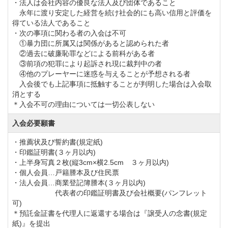
名義書換を行えるようにした。尚、預託金相殺型プラ
・法人は会社内容の優良な法人及び団体であること
永年に渡り安定した経営を続け社会的にも高い信用と評価を
ンは30口を限度とする。
得ている法人であること
・次の事項に関わる者の入会は不可
①暴力団に所属又は関係があると認められた者
②過去に破廉恥罪などによる前科がある者
③前項の犯罪により起訴され現に裁判中の者
④他のプレーヤーに迷惑を与えることが予想される者
入会後でも上記事項に抵触することが判明した場合は入会取
消とする
＊入会不可の理由については一切公表しない
入会必要願書
・推薦状及び誓約書(規定紙)
・印鑑証明書(３ヶ月以内)
・上半身写真２枚(縦3cm×横2.5cm ３ヶ月以内)
・個人会員…戸籍謄本及び住民票
・法人会員…商業登記簿謄本(３ヶ月以内)
代表者の印鑑証明書及び会社概要(パンフレット
可)
＊預託金証書を代理人に返還する場合は『譲受人の念書(規定
紙)』を提出