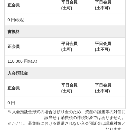
平日会員
平日会員
正会員
(土可)
(土不可)
0 円
(税込)
書換料
平日会員
平日会員
正会員
(土可)
(土不可)
110,000 円
(税込)
入会預託金
平日会員
平日会員
正会員
(土可)
(土不可)
0 円
※入会預託金形式の場合は預り金のため、資産の譲渡等の対価に
該当せず消費税の課税対象ではありません。
※ただし、募集時における返還されない入会預託金は課税対象と
なります。