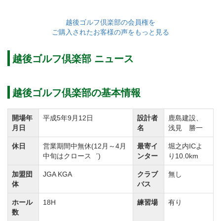
越後ゴルフ倶楽部の会員権を
ご購入されたお客様の声をもっと見る
越後ゴルフ倶楽部 ニュース
越後ゴルフ倶楽部の基本情報
開場年
平成5年9月12日
設計者
鹿島建設、
月日
名
浅見 勝一
休日
営業期間中無休(12月～4月
最寄イ
堀之内ICよ
中旬はクロース゛)
ンター
り10.0km
加盟団
JGA KGA
クラブ
無し
体
バス
ホール
18H
練習場
有り
数