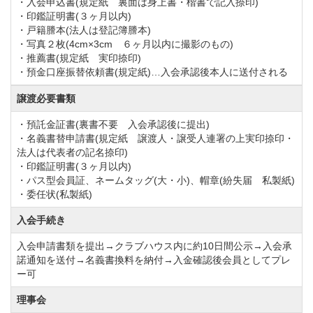
・入会申込書(規定紙 裏面は身上書・楷書で記入捺印)
・印鑑証明書(３ヶ月以内)
・戸籍謄本(法人は登記簿謄本)
・写真２枚(4cm×3cm ６ヶ月以内に撮影のもの)
・推薦書(規定紙 実印捺印)
・預金口座振替依頼書(規定紙)…入会承認後本人に送付される
譲渡必要書類
・預託金証書(裏書不要 入会承認後に提出)
・名義書替申請書(規定紙 譲渡人・譲受人連署の上実印捺印・
法人は代表者の記名捺印)
・印鑑証明書(３ヶ月以内)
・パス型会員証、ネームタッグ(大・小)、帽章(紛失届 私製紙)
・委任状(私製紙)
入会手続き
入会申請書類を提出→クラブハウス内に約10日間公示→入会承
諾通知を送付→名義書換料を納付→入金確認後会員としてプレ
ー可
理事会