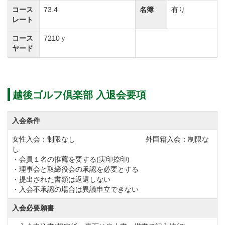
コース
73.4
名簿
有り
レート
コース
7210ｙ
ヤード
越後ゴルフ倶楽部 入退会要項
入会条件
女性入会：制限なし 外国籍入会：制限な
し
・会員１名の推薦を要する(実印捺印)
・理事会と取締役会の承認を必要とする
・提出された書類は返還しない
・入会不承認の場合は異議申立できない
入会必要願書