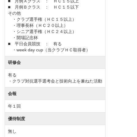
■ 月例Ａクラス ： ＨＣ１５以上
■ 月例Ｂクラス ： ＨＣ１５以下
その他
・クラブ選手権（ＨＣ１５以上）
・理事長杯（ＨＣ２０以上）
・シニア選手権（ＨＣ２４以上）
・開場記念杯
■ 平日会員競技 ： 有る
・week day cup（当クラブＨＣ取得者）
研修会
有る
・クラブ対抗選手選考会と技術向上を兼ねた活動
会報
年１回
優待制度
無し