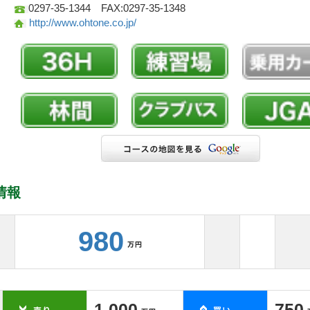
0297-35-1344 FAX:0297-35-1348
http://www.ohtone.co.jp/
情報
980
1,000
750