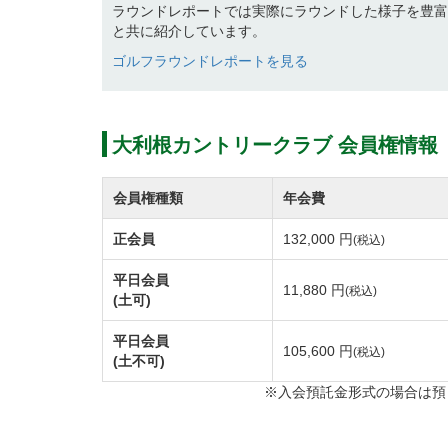
ラウンドレポートでは実際にラウンドした様子を豊富
グリーンは難しさは日本屈指とも言われてい
と共に紹介しています。
ん。
ゴルフラウンドレポートを見る
慎重なパッティングやライン読みの正確さも
す。 好スコアを維持するためにはフェアウ
大利根カントリークラブ 会員権情報
【東コース】7,024ヤード、コースレートは
昭和38年開催の関東オープンをはじめ公式
会員権種類
年会費
また平成22年には日本女子オープンゴルフ
正会員
132,000 円
(税込)
平日会員
【西コース】7,065ヤード、コースレートは
11,880 円
(税込)
(土可)
東コースとは異なる趣きが楽しめるチャンピ
平日会員
平成27年9月開催のアジアパシフィックダイ
105,600 円
(税込)
(土不可)
※入会預託金形式の場合は預
大利根カントリークラブでは日々のコースメ
す。