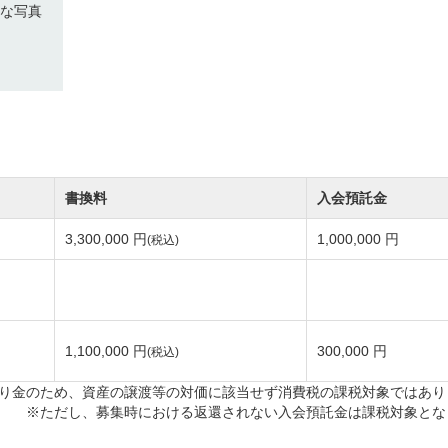
な写真
るベントグリーン。ボールの転がりは速く、一筋縄ではい
さることながら、ボールをコントロールする技術も求めら
ェイキープが必要不可欠です。
74（バックティ）。
トーナメント開催実績があります。
書換料
入会預託金
選手権競技で舞台となりました。
3,300,000 円
1,000,000 円
(税込)
74（バックティ）。
オンコースです。
ヤモンドカップゴルフで決戦の舞台となっています。
1,100,000 円
300,000 円
(税込)
り金のため、資産の譲渡等の対価に該当せず消費税の課税対象ではあり
ンテナンスも注力しており、コース整備の良さに定評があ
※ただし、募集時における返還されない入会預託金は課税対象とな