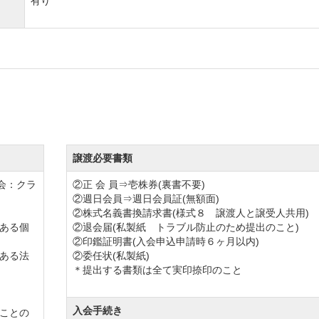
有り
る皆様に実りあるメンバーライフをお過ごし頂けるよう、
城県内で屈指の名門ゴルフ場で悠々自適なクラブライフを
利根カントリークラブの株主会員入会をご希望の方もこの
譲渡必要書類
会：クラ
②正 会 員⇒壱株券(裏書不要)
でクラブハウス改修工事を実施しています。
②週日会員⇒週日会員証(無額面)
承）制度」が新設されました。
②株式名義書換請求書(様式８ 譲渡人と譲受人共用)
ある個
②退会届(私製紙 トラブル防止のため提出のこと)
②印鑑証明書(入会申込申請時６ヶ月以内)
変更されます。
ある法
②委任状(私製紙)
＊提出する書類は全て実印捺印のこと
在籍5年以上の正会員1名と正会員1名(但し、年間10回以上
入会手続き
ことの