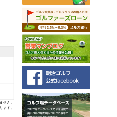
きませ
れま
ません。
りま
ります。