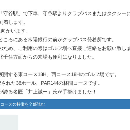
「守谷駅」で下車、守谷駅よりクラブバスまたはタクシー
到着します。
に向かいます。
ところにある常陽銀行の前がクラブバス発着所です。
のため、ご利用の際はゴルフ場へ直接ご連絡をお願い致し
北千住方面からの来場も便利になりました。
開する東コース18H、西コース18Hのゴルフ場です。
された36ホール、PAR144の林間コースです。
が誇る名匠「井上誠一」氏が手掛けました！
メートルと非常にフラット。
コースの特徴を全部読む
観美をもたらしています。
を林に入れてしまうと大きなトラブルが待ち受けています。
ドとなり、プレイヤーのメンタルに影響を与えます。