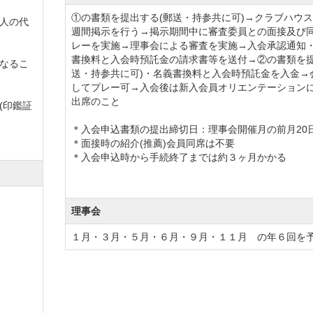
員の条件が変更されます。
①の書類を提出する(郵送・持参共に可)→クラブハウ
人の代
週間掲示を行う→掲示期間中に審査委員との面接及び
レーを実施→理事会による審査を実施→入会承認通知
。
書換料と入会時預託金の請求書等を送付→②の書類を提
なるこ
送・持参共に可)・名義書換料と入会時預託金を入金→
してプレー可→入会後は新入会員オリエンテーション
出席のこと
(印鑑証
＊入会申込書類の提出締切日：理事会開催月の前月20
点
＊面接時の紹介(推薦)会員同席は不要
＊入会申込時から手続終了までは約３ヶ月かかる
書
書
点
理事会
会員2名、又は在籍が5年以上の正会員1名と正会員1名（
１月・３月・５月・６月・９月・１１月 の年６回を
会員1名
録料、預託の一部を改訂しました。