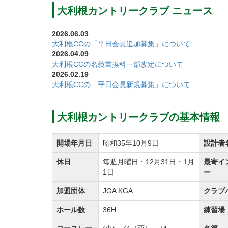
大利根カントリークラブ ニュース
隅々まで行き届いた整備でフェアウェイ、グ
大利根カントリークラブは一流コースの名に
2026.06.03
す。
大利根CCの「平日会員追加募集」について
2026.04.09
いつでも快適にゴルフを楽しめる環境を整え
大利根CCの名義書換料一部改定について
大利根カントリークラブは芝から打てる練習
2026.02.19
大利根CCの「平日会員新規募集」について
ドライビングレンジは250ヤード、16打席
ます。
大利根カントリークラブの基本情報
プレー前の準備運動や調整、ラウンド後の振
ら環境で技術を磨くことができます。
開場年月日
昭和35年10月9日
設計者
休日
毎週月曜日・12月31日・1月
最寄イ
大利根カントリークラブのクラブハウスは名
1日
ー
2階建ての館内にはロッカールームや浴室、
加盟団体
JGA KGA
クラブ
ます。
レストランでは窓から大利根カントリークラ
ホール数
36H
練習場
厳選素材を使用した料理の数々を味わいなが