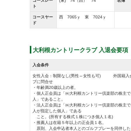
コースレー
(東) 74（西） 74
名簿
また、大利根カントリークラブでは来場され
ト
いサービスを心掛けております。
コースヤー
西 7065ｙ 東 7024ｙ
ド
大利根カントリークラブのゴルフ会員権は茨
たい方に是非ともお勧めしたい物件です。
大利根カントリークラブ 入退会要項
ゴルフ会員権購入をお考えの方、「名門」大
ご検討ください。
入会条件
女性入会：制限なし(男性⇔女性も可) 外国籍入
平成26年11月～平成27年5月頃（予定）ま
ブに問合せ
平成27年3月1日より、「生前贈与（名義継
・年齢満20歳以上の者。
・個人正会員は「㈱大利根カントリー倶楽部の株主で
人」であること。
2019年4月1日より紹介(推薦)会員の条件が
・法人正会員は「㈱大利根カントリー倶楽部の株主で
人が指定した個人」である
【変更前】在籍5年以上の正会員2名。
こと。(所有する株式１株につき個人１名)
【変更後】在籍5年以上の正会員2名もしくは
・推薦人は在籍５年以上の正会員１名。
原則、入会申込者本人とのゴルフプレーを同伴した
があること)の計2名。