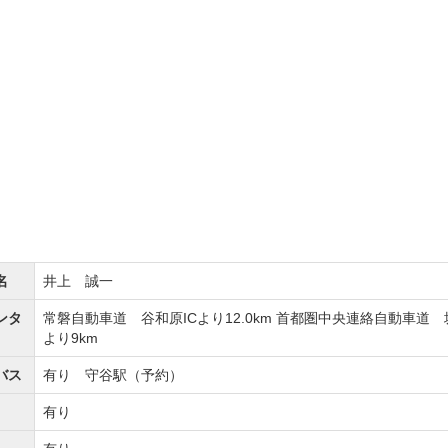
リーン共に最高な状態に仕上がっています。
恥じぬよう、常に最高のコースコンディションを維持して
て、皆様のご来場をお待ちしています。
場など設備が充実しています。
。他にもバンカーやアプローチなど広々としたスペースを確
り返り練習など、大利根カントリークラブはいつでも本番
名
井上 誠一
ンタ
常磐自動車道 谷和原ICより12.0km 首都圏中央連絡自動車道 
門ゴルフ場ならではの風格ある佇まいです。
より9km
レストランにコンペルーム、ゆったり寛げるラウンジを完備
バス
有り 守谷駅（予約）
ブの東コース最終18番ホールを眺めることができます。
有り
らゴルフ談議を心ゆくまでお楽しみ下さい。