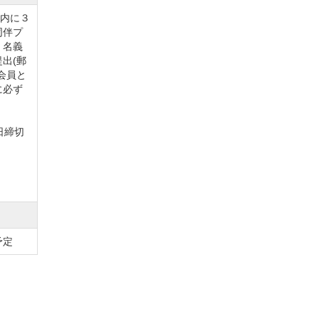
ス内に３
同伴プ
・名義
出(郵
会員と
に必ず
日締切
但し、年
予定