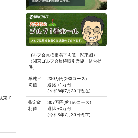
いま
保してい
ゴルフ会員権相場平均値（関東圏）
（関東ゴルフ会員権取引業協同組合提
供）
さなが
単純平
230万円(268コース)
均値
週比 +1万円
(令和8年7月30日現在)
坂東IC
指定銘
307万円(約150コース)
してい
柄値
週比 ±0万円
(令和8年7月30日現在)