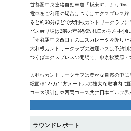
首都圏中央連絡自動車道「坂東IC」より9㎞
電車をご利用の場合はつくばエクスプレス線
ると約30分ほどで大利根カントリークラブに
バス乗り場は2階の守谷駅改札口から左手側
「守谷駅中央西口」のエスカレータを降りた
大利根カントリークラブの送迎バスは予約制
つくばエクスプレスの開場で、東京秋葉原・
大利根カントリークラブは豊かな自然の中に展
総面積127万平方メートルの雄大な敷地内に配
コース設計は東西両コース共に日本ゴルフ界
なだらかな地形に造られており、高低差は3
松林がセパレートしているコースは美しい景
全体的にOBラインは少ないものの、ボール
ラウンドレポート
大きく育った枝は空中に構えて自然のハザー