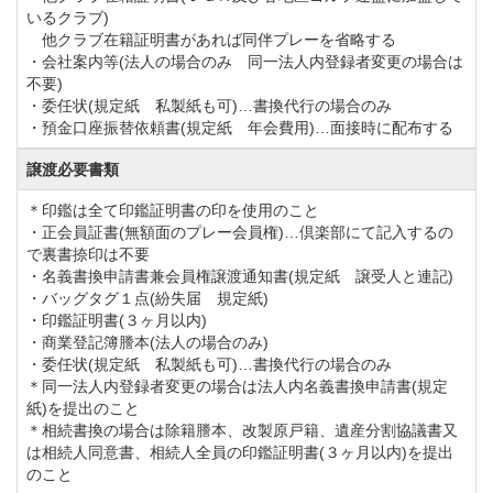
いるクラブ)
「大栄JCT」間の開通で交通の便が向上します。
他クラブ在籍証明書があれば同伴プレーを省略する
東関東道「大栄IC」より20.0km、約30分。
・会社案内等(法人の場合のみ 同一法人内登録者変更の場合は
不要)
東関東自動車道「成田IC」より25.0km、約35分。
・委任状(規定紙 私製紙も可)…書換代行の場合のみ
・預金口座振替依頼書(規定紙 年会費用)…面接時に配布する
・電車をご利用の場合
譲渡必要書類
JR常磐線「佐貫駅」下車、佐貫駅東口よりクラブバス
＊印鑑は全て印鑑証明書の印を使用のこと
またはタクシーで約45分。
・正会員証書(無額面のプレー会員権)…倶楽部にて記入するの
で裏書捺印は不要
※クラブバスは予約制のため、ご利用の場合は来場日
・名義書換申請書兼会員権譲渡通知書(規定紙 譲受人と連記)
の前々日、17時までにご連絡ください。
・バッグタグ１点(紛失届 規定紙)
・印鑑証明書(３ヶ月以内)
佐貫駅からの発車時刻は7:50です。
・商業登記簿謄本(法人の場合のみ)
・委任状(規定紙 私製紙も可)…書換代行の場合のみ
＊同一法人内登録者変更の場合は法人内名義書換申請書(規定
紙)を提出のこと
＊相続書換の場合は除籍謄本、改製原戸籍、遺産分割協議書又
は相続人同意書、相続人全員の印鑑証明書(３ヶ月以内)を提出
のこと