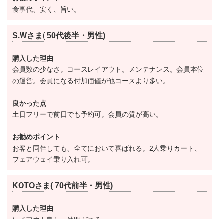
身支度が整えられるようプレイベートな空間を確保し
食事代、安く、旨い。
ています。
S.Wさま( 50代後半・男性)
アスレチックガーデンゴルフ倶楽部は他のゴルフ場と
購入した理由
比べるとメンバー数が少なく600名です。
会員数の少なさ。コースレイアウト。メンテナンス。会員本位
メンバー用のフリー枠もご用意しておりますので、い
の運営。会員になる付加価値が他コースより多い。
つでもゴルフを楽しむことができます。
良かった点
ゆとりあるクラブライフを送りたい方や自然の中でゴ
土日フリーで前日でも予約可。会員の質が高い。
ルフの醍醐味を感じたい方にぴったりのコースです。
お勧めポイント
ゴルフ会員権をご検討中の方や会員権の相場について
お客と同伴しても、全てにおいて喜ばれる。2人乗りカート、
詳しく知りたい方はお気軽にお問合せください。
フェアウェイ乗り入れ可。
アスレチックガーデンゴルフ倶楽部のゴルフラウンド
KOTOさま( 70代前半・男性)
レポートがございますので、ご参考に是非ご覧くださ
購入した理由
い。