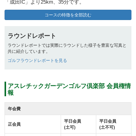
「成田IC」より25km、35分です。
平成27年6月から首都圏中央連絡自動車道「神崎IC」～
コースの特徴を全部読む
「大栄JCT」間が開通となるため、東京都心や千葉方
面からの来場もスムーズです。
ラウンドレポート
また電車をご利用の場合、JR常磐線「佐貫駅」で下車
ラウンドレポートでは実際にラウンドした様子を豊富な写真と
し、佐貫駅東口からクラブバスまたはタクシーで約45
共に紹介しています。
分です。
ゴルフラウンドレポートを見る
バスの送迎は予約制となりますので、ご利用の際はア
スレチックガーデンゴルフ倶楽部へご連絡ください。
アスレチックガーデンゴルフ倶楽部 会員権情
報
アスレチックガーデンゴルフ倶楽部は自然林でセパレ
ートされたコース内の高低差は最大でも7m程度。
年会費
平坦な地形に展開している全長6,902ヤード、パー72の
丘陵林間コースです。
平日会員
平日会員
正会員
(土可)
(土不可)
敷地内には季節の草花が豊富に植えられており、訪れ