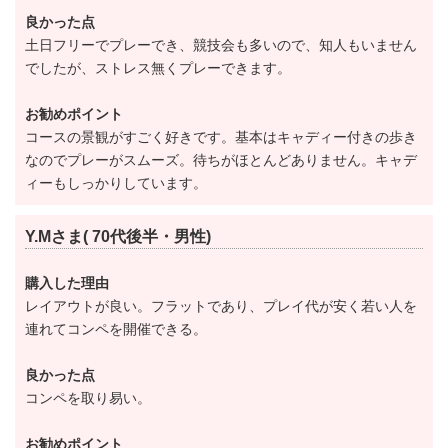
の乗用カート（2人用）の貸出を行っております。
良かった点
キャディはコースアドバイザーとしての教育に力を入
土日フリーでプレーでき、競技会も多いので、知人もいません
でしたが、ストレス無くプレーできます。
れており、質の高さは評判です。
正確なコース読み、的確なアドバイスでゴルファーの1
お勧めポイント
日をサポート致します。
コースの景観がすごく好きです。基本はキャディー付きの歩き
なのでプレーがスムーズ。待ちがほとんどありません。キャデ
ィーもしっかりしています。
アスレチックガーデンゴルフ倶楽部のクラブハウスは
外観がヨーロピアン調の豪華な造りです。
Y.Mさま( 70代後半・男性)
エントランスは吹き抜け天井、丸型の窓にはステンド
グラスが施されており開放感があります。
購入した理由
レイアウトが良い。フラットであり、プレイ代が安く若い人を
館内には落ち着いた雰囲気のロビー、アンティーク家
連れてコンペを開催できる。
具と暖炉があるお洒落なラウンジがあります。
また、ロッカールームや浴室、レストラン・コンペル
良かった点
コンペを取り易い。
ーム、売店も完備しています。
女性の目線で造られたパウダーコーナーはゆっくりと
お勧めポイント