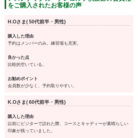
え抜群のコースは変化に富んでいるので飽きずに回れ
をご購入されたお客様の声
ます。
H.Oさま( 50代前半・男性)
アスレチックガーデンゴルフ倶楽部ではドライビング
購入した理由
レンジは250ヤード、16打席の他にアプローチ・バン
予約はメンバーのみ。練習場も充実。
カー練習場も完備しています。
良かった点
プレー前の準備運動やラウンド後の調整など存分にご
比較的空いている。
活用ください。
コース・グリーンともに細部までメンテナンスが施さ
お勧めポイント
会員数が少なく、予約取りやすい。
れているので、コースコンディションの良さも定評が
あります。
K.Oさま( 60代前半・男性)
アスレチックガーデンゴルフ倶楽部のプレースタイル
購入した理由
はキャディー付き、徒歩が基本となります。
以前にビジターで訪れた際、コースとキャディーが素晴らしい
印象が残っていました。
またセルフプレーの場合はフェアウェイの乗り入れOK