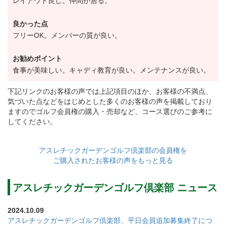
レイアウト良し。仲間が居る。
良かった点
フリーOK。メンバーの質が良い。
2019年6月30日を以って平日会員の第一次募集を終了
し、2019年7月1日からは、平日会員の第二次募集を下
お勧めポイント
記の通り実施します。
食事が美味しい。キャディ教育が良い。メンテナンスが良い。
◇募集人員
下記リンクのお客様の声では上記項目のほか、お客様の不満点、
平日会員(一身個人会員)：300名
気づいた点などをはじめとした多くのお客様の声を掲載しており
ますのでゴルフ会員権の購入・売却など、コース選びのご参考に
※本会員権は譲渡不可。
してください。
但し、一回限り相続・贈与が可能（配偶者・子・子
の配偶者のみ）。その場合の名義書換料は150,000円
アスレチックガーデンゴルフ倶楽部の会員権を
（税別）とします。
ご購入されたお客様の声をもっと見る
◇利用可能日：火曜から金曜。（2020年より月曜(祝日
アスレチックガーデンゴルフ倶楽部 ニュース
及び振替休日を除く)は休場日となる。）
◇募集期間：2019年7月1日～定員に達するまで。
2024.10.09
◇募集金額：入会金350,000円（税別）
アスレチックガーデンゴルフ倶楽部、平日会員追加募集終了につ