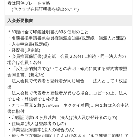
者は同伴プレーを省略
平日会員追加募集終了について
(他クラブ在籍証明書を提出のこと)
同俱楽部では、令和５年５月１日より平日会員追加募
入会必要願書
集を開始しましたが、この度募集人数の定員到達によ
＊印鑑は全て印鑑証明書の印を使用のこと
り令和６年１０月３１日にて募集を締め切らせていた
・名義書換申請書兼会員権譲渡通知書(規定紙 譲渡人と連記)
だきます。
・入会申込書(規定紙)
・経歴書(規定紙)
・会員推薦保証書(規定紙 会員２名分)…相続・同一法人内の
◆周辺ゴルフ場
場合は会員１名分
・「反社会的勢力でないことの表明・確約に関する誓約書兼照
「江戸崎カントリー倶楽部」
「土浦カントリー倶楽
会同意書」(規定紙)
部」
「霞南ゴルフ倶楽部」
「霞台カントリークラブ」
法人会員で代表者と登録者が同じ場合 …法人として１枚提
出
「ザ・インペリアルカントリークラブ」
法人会員で代表者と登録者が異なる場合…コピーの上、法人
で１枚・登録者で１枚提出
・カラー写真２枚(5㎝×5㎝ ネクタイ着用)…内１枚は入会申込
◆交通機関
書に貼付
・自動車でお越しの場合
・印鑑証明書(３ヶ月以内 法人は法人及び登録者のもの)
・住民票(法人は登録者のもの)
圏央道「稲敷東IC」より3.8km、約5分。
・商業登記簿謄本(法人の場合のみ)
平成27年6月から首都圏中央連絡自動車道「神崎IC」～
・他クラブ在籍証明書(ＪＧＡ及び各地区ゴルフ連盟に加盟して