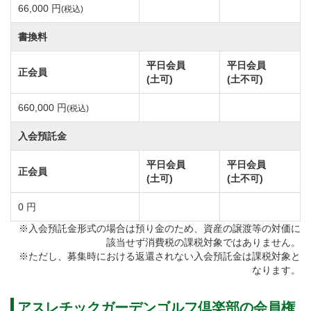
るゴルファーの目を楽しませてくれます。
66,000 円
(税込)
アスレチックガーデンゴルフ倶楽部のコース設計は小
書換料
林光昭氏。
平日会員
平日会員
大小の池が織りなす美しい景観、自然地形を活かした
正会員
(土可)
(土不可)
コース造りで定評のあります。
660,000 円
絶妙なアンジュレーションや8個の池、103か所のバン
(税込)
カー・グラスバンカー配された戦略性が高い全18ホー
入会預託金
ル。
平日会員
平日会員
コースレートは72.2。庭園風に造られたコースは全体
正会員
(土可)
(土不可)
的にフラットですが、ボールの落下点によってはコー
0 円
スレート以上に難しく感じます。
※入会預託金形式の場合は預り金のため、資産の譲渡等の対価に
アスレチックガーデンゴルフ倶楽部は全てのホールが
該当せず消費税の課税対象ではありません。
個性的なので、アスリート志向のゴルファー、腕自慢
※ただし、募集時における返還されない入会預託金は課税対象と
なります。
の上級者、女性ゴルファーまでお楽しみ頂けます。
プレイヤーのチャレンジスピリッツを刺激する攻め応
アスレチックガーデンゴルフ倶楽部の会員権