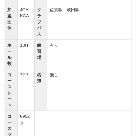
事又は総務委員との同伴プレーを実施する。
加
JGA
ク
佐貫駅 成田駅
③理事会審査の結果、入会をお断りする場合もござい
盟
KGA
ラ
団
ブ
ます。
体
バ
尚、入会書類一式は返却しないでご了承ください。
ス
④入会承認通知書が届いたら、入会手続きに関する案
ホ
18H
練
有り
内に従い、入会手続きをしてください。
ー
習
ル
場
◇入会必要書類
数
①入会申込書
コ
72.7
名
無し
②誓約書
ー
簿
ス
③会員推薦保証書
レ
※正会員(在籍1年以上)の実印押印(印鑑証明書不要)
ー
ト
④反社会的勢力でないことの表明・確約に関する誓約
書兼照会同意書
コ
6902
ー
ｙ
⑤住民票(発行後3ヶ月以内)
ス
⑥印鑑証明書(発行後3ヶ月以内)
ヤ