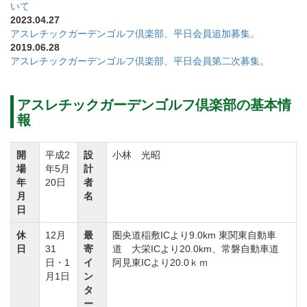
いて
◇年会費：24,000円（税別）
2023.04.27
◇入会資格
アスレチックガーデンゴルフ倶楽部、平日会員追加募集。
2019.06.28
①倶楽部会則その他諸規則を守り、秩序を保てる方。
アスレチックガーデンゴルフ倶楽部、平日会員第二次募集。
②暴力団の構成員またはその関係者、その他反社会的
勢力でない方。
アスレチックガーデンゴルフ倶楽部の基本情
③当倶楽部の正会員（在籍1年以上）1名の推薦が必
報
要。
開
平成2
設
小林 光昭
④正会員の推薦が無い場合、倶楽部理事又は総務委員
場
年5月
計
との同伴プレーを実施。
年
20日
者
月
名
⑤日本国籍、35歳以上の方。
日
◇入会後手続き
休
12月
最
圏央道稲敷ICより9.0km 東関東自動車
①入会申込書の所定事項を記入捺印の上、必要書類を
日
31
寄
道 大栄ICより20.0km、常磐自動車道
添えて申し込む。
日・1
イ
阿見東ICより20.0ｋｍ
月1日
ン
②当倶楽部のＡＧ企画株式会社による面接を受ける。
タ
正会員の推薦が無い場合など、必要な場合は倶楽部理
ー