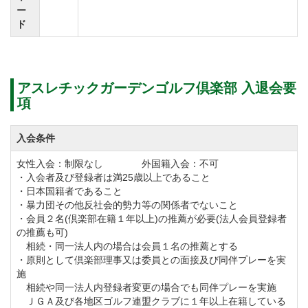
ー
⑦カラー証明写真2枚(5㎝×5㎝)
ド
下記のとおり、平日会員の追加募集を実施します。
アスレチックガーデンゴルフ倶楽部 入退会要
募集会員：平日会員（一身個人会員）
項
募集人員：50名
募集期間：2023年5月1日から（定員に達するまで）
入会条件
募集金額：入会金450,000円（消費税別）
女性入会：制限なし 外国籍入会：不可
・入会者及び登録者は満25歳以上であること
年会費：24,000円（消費税別）
・日本国籍者であること
※本会員権は譲渡できません。但し、1回限り相続・贈
・暴力団その他反社会的勢力等の関係者でないこと
・会員２名(倶楽部在籍１年以上)の推薦が必要(法人会員登録者
与が可能です。（配偶者、子、子の配偶者のみ）名義
の推薦も可)
書換料150,000円（消費税別）
相続・同一法人内の場合は会員１名の推薦とする
・原則として倶楽部理事又は委員との面接及び同伴プレーを実
※火曜日から金曜日にご利用できます。（月曜日、<祝
施
日及び振替休日を除く>は休場日となります。）
相続や同一法人内登録者変更の場合でも同伴プレーを実施
ＪＧＡ及び各地区ゴルフ連盟クラブに１年以上在籍している