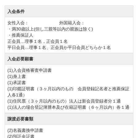
入会条件
女性入会： 外国籍入会：
・満30歳以上(但し三親等以内の親族は除く)
・推薦保証人
正会員…理事１名，正会員１名
平日会員…理事１名、正会員か平日会員どちらか１名
入会必要願書
(1)入会資格審査申請書
(1)身上書
(1)承諾書
(1)印鑑証明書（３ヶ月以内のもの 会員登録記名者と推薦保証
人各1通）
(1)住民票（３ヶ月以内のもの）法人は新会員登録者分１通
(1)法人の場合登記簿謄本及び在籍証明書（６ヶ月以内）各１通
譲渡必要書類
(2)名義書換申請書
(2)預託金証書