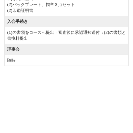
(2)バックプレート、帽章３点セット
(2)印鑑証明書
入会手続き
(1)の書類をコースへ提出→審査後に承認通知送付→(2)の書類と
書換料提出
理事会
随時