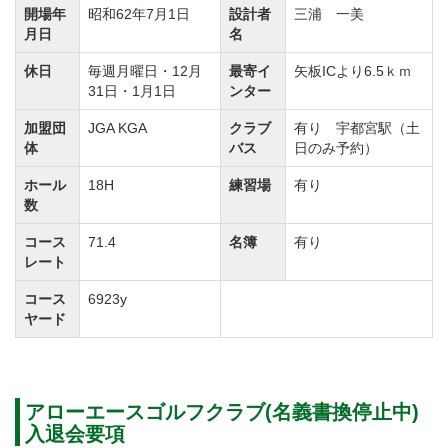
開場年
昭和62年7月1日
設計者
三浦 一美
月日
名
休日
毎週月曜日・12月
最寄イ
矢板ICより6.5ｋｍ
31日・1月1日
ンター
加盟団
JGA KGA
クラブ
有り 宇都宮駅（土
体
バス
日のみ予約）
ホール
18H
練習場
有り
数
コース
71.4
名簿
有り
レート
コース
6923y
ヤード
アローエースゴルフクラブ(名義書換停止中)
入退会要項