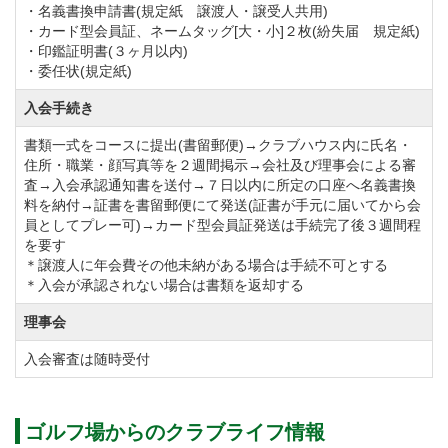
・名義書換申請書(規定紙 譲渡人・譲受人共用)
・カード型会員証、ネームタッグ[大・小]２枚(紛失届 規定紙)
・印鑑証明書(３ヶ月以内)
・委任状(規定紙)
入会手続き
書類一式をコースに提出(書留郵便)→クラブハウス内に氏名・
住所・職業・顔写真等を２週間掲示→会社及び理事会による審
査→入会承認通知書を送付→７日以内に所定の口座へ名義書換
料を納付→証書を書留郵便にて発送(証書が手元に届いてから会
員としてプレー可)→カード型会員証発送は手続完了後３週間程
を要す
＊譲渡人に年会費その他未納がある場合は手続不可とする
＊入会が承認されない場合は書類を返却する
理事会
入会審査は随時受付
ゴルフ場からのクラブライフ情報