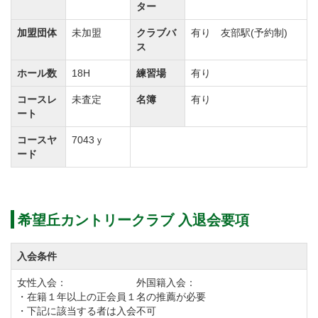
ター
加盟団体
未加盟
クラブバ
有り 友部駅(予約制)
ス
ホール数
18H
練習場
有り
コースレ
未査定
名簿
有り
ート
コースヤ
7043ｙ
ード
希望丘カントリークラブ 入退会要項
入会条件
女性入会： 外国籍入会：
・在籍１年以上の正会員１名の推薦が必要
・下記に該当する者は入会不可