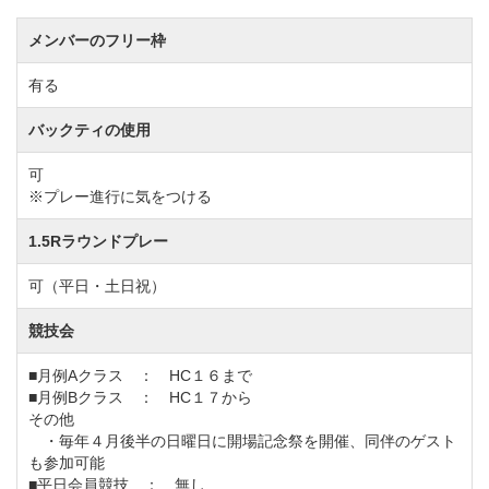
メンバーのフリー枠
有る
バックティの使用
可
※プレー進行に気をつける
1.5Rラウンドプレー
可（平日・土日祝）
競技会
■月例Aクラス ： HC１６まで
■月例Bクラス ： HC１７から
その他
・毎年４月後半の日曜日に開場記念祭を開催、同伴のゲスト
も参加可能
■平日会員競技 ： 無し