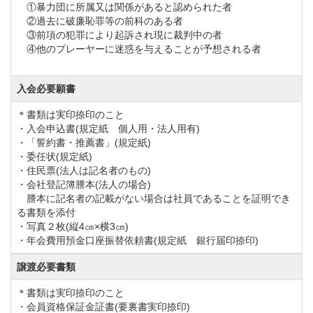
①暴力団に所属又は関係があると認められた者
②過去に破廉恥罪等の前科のある者
③前項の犯罪により起訴され現に裁判中の者
④他のプレーヤーに迷惑を与えることが予想される者
入会必要願書
＊書類は実印捺印のこと
・入会申込書(規定紙 個人用・法人用有)
・「誓約書・推薦書」(規定紙)
・委任状(規定紙)
・住民票(法人は記名者のもの)
・会社登記簿謄本(法人の場合)
謄本に記名者の記載がない場合は社員であることを証明でき
る書類を添付
・写真２枚(縦4㎝×横3㎝)
・年会費用預金口座振替依頼書(規定紙 銀行届印捺印)
譲渡必要書類
＊書類は実印捺印のこと
・会員資格保証金証書(要裏書実印捺印)