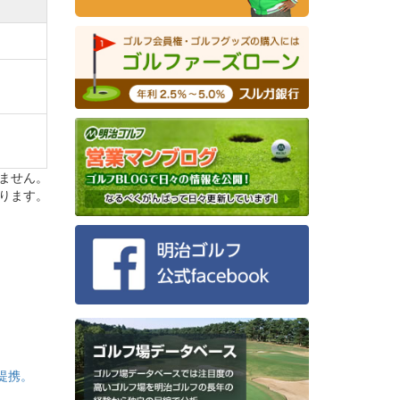
完了と
ません。
ります。
提携。