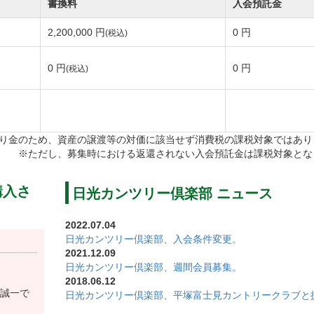
書換料
入会預託金
送する。 ⑥入会金と年会費（月割）の入金確認にて手続き
2,200,000 円
0 円
(税込)
0 円
0 円
(税込)
通（２名分）
り金のため、資産の譲渡等の対価に該当せず消費税の課税対象ではあり
※ただし、募集時における返還されない入会預託金は課税対象とな
している場合）１通
購入さ
日光カンツリー倶楽部 ニュース
2022.07.04
日光カンツリー倶楽部、入会条件変更。
た。
2021.12.09
日光カンツリー倶楽部、週間会員募集。
2018.06.12
す。
誠一で
日光カンツリー倶楽部、平塚富士見カントリークラブと