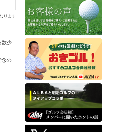
なります
る数少
で念の