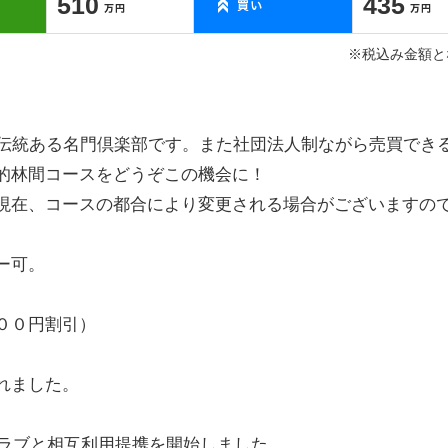
510
435
※税込み金額と
つ伝統ある名門倶楽部です。また社団法人制ながら売買でき
的林間コースをどうぞこの機会に！
現在、コースの都合により変更される場合がございますの
ー可。
。
００円割引）
れました。
クラブと相互利用提携を開始しました。