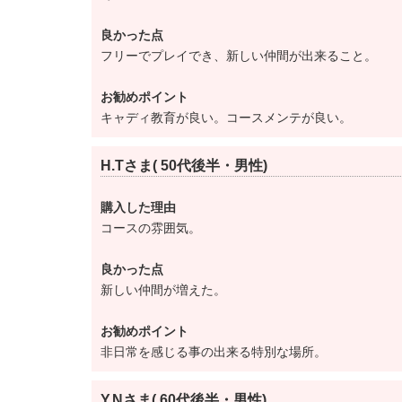
入会条件の変更点
【変更前】年齢が満30歳以上であること
良かった点
【変更後】年齢が満25歳以上であること
フリーでプレイでき、新しい仲間が出来ること。
お勧めポイント
キャディ教育が良い。コースメンテが良い。
H.Tさま( 50代後半・男性)
購入した理由
コースの雰囲気。
良かった点
新しい仲間が増えた。
お勧めポイント
非日常を感じる事の出来る特別な場所。
Y.Nさま( 60代後半・男性)