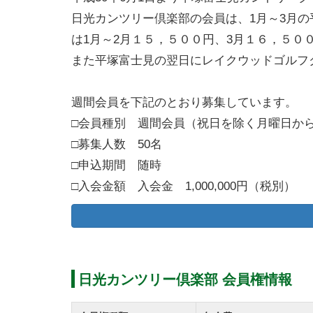
日光カンツリー倶楽部の会員は、1月～3月
は1月～2月１５，５００円、3月１６，５０
また平塚富士見の翌日にレイクウッドゴルフ
週間会員を下記のとおり募集しています。
□会員種別 週間会員（祝日を除く月曜日か
□募集人数 50名
□申込期間 随時
□入会金額 入会金 1,000,000円（税別）
□年会費 45,000円（税別）
□入会条件
①入会希望者は必要書類を倶楽部へ請求する
②必要書類を倶楽部へ郵送する。
日光カンツリー倶楽部 会員権情報
③入会申込書を倶楽部内に3週間掲示する。
④面接を実施し、理事会にて入会を審議する