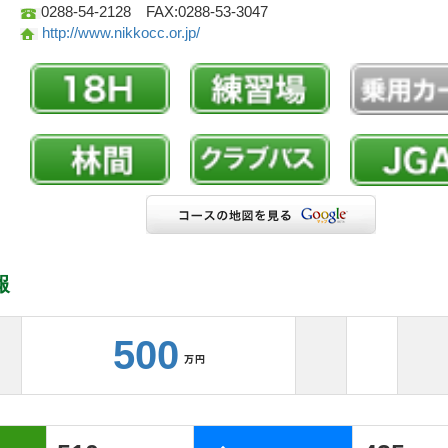
0288-54-2128 FAX:0288-53-3047
http://www.nikkocc.or.jp/
報
500