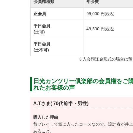
会員権種類
年会費
⑤入会承認後、入会金と年会費の請求書を郵
正会員
99,000 円
(税込)
する。
□必要書類
平日会員
49,500 円
(税込)
(土可)
・入会申込書 １通 ・紹介者の推薦書 ２
平日会員
(土不可)
・表明保証書 １通
※入会預託金形式の場合は預
・戸籍抄本または住民票 １通
・印鑑登録証明書 １通
・ハンディキャップ証明書（他クラブで取得
日光カンツリー倶楽部の会員権をご
れたお客様の声
・最近撮影した証明用写真（５㎝×５㎝）
A.Tさま( 70代前半・男性)
令和3年2月4日、週日会員募集は終了しまし
購入した理由
入会条件の一部を下記のとおり変更していま
昔プレイして気に入ったコースなので。設計者が井上
あること。