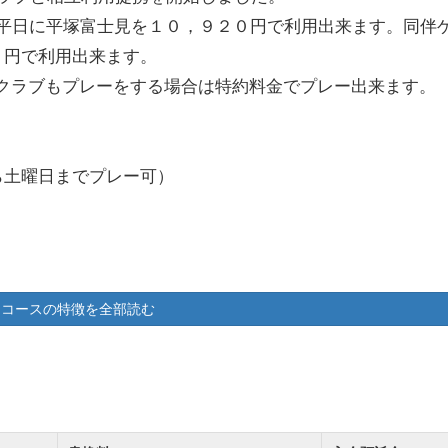
の平日に平塚富士見を１０，９２０円で利用出来ます。同伴
０円で利用出来ます。
クラブもプレーをする場合は特約料金でプレー出来ます。
ら土曜日までプレー可）
コースの特徴を全部読む
。 （入会申込書、紹介者の推薦書、表明保証書）
。