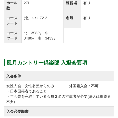
ホール
27H
練習場
有り
数
コース
(北・中）72.2
名簿
有り
レート
コース
北 3585y 中
ヤード
3480y 南 3439y
風月カントリー倶楽部 入退会要項
入会条件
女性入会：女性名義からのみ 外国籍入会：不可
・日本国籍者であること
・年会費を完納している会員２名の推薦者が必要(法人は推薦者
不要)
入会必要願書