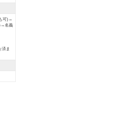
も可)→
)→名義
を済ま