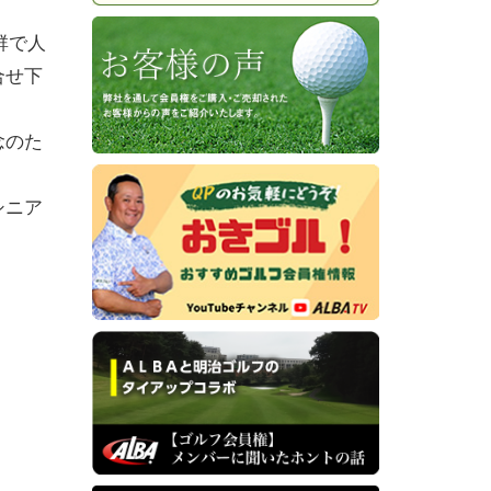
群で人
合せ下
念のた
シニア