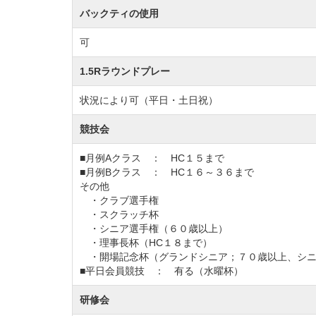
バックティの使用
可
1.5Rラウンドプレー
状況により可（平日・土日祝）
競技会
■月例Aクラス ： HC１５まで
■月例Bクラス ： HC１６～３６まで
その他
・クラブ選手権
・スクラッチ杯
・シニア選手権（６０歳以上）
・理事長杯（HC１８まで）
・開場記念杯（グランドシニア；７０歳以上、シニ
■平日会員競技 ： 有る（水曜杯）
研修会