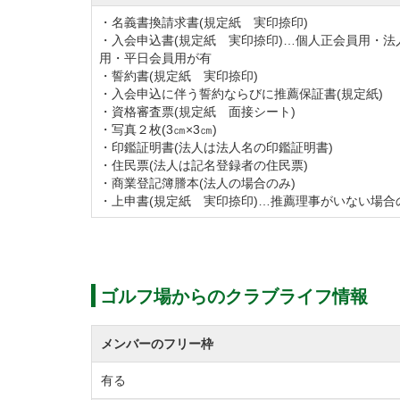
・名義書換請求書(規定紙 実印捺印)
・入会申込書(規定紙 実印捺印)…個人正会員用・法
用・平日会員用が有
・誓約書(規定紙 実印捺印)
・入会申込に伴う誓約ならびに推薦保証書(規定紙)
・資格審査票(規定紙 面接シート)
・写真２枚(3㎝×3㎝)
・印鑑証明書(法人は法人名の印鑑証明書)
・住民票(法人は記名登録者の住民票)
・商業登記簿謄本(法人の場合のみ)
・上申書(規定紙 実印捺印)…推薦理事がいない場合
ゴルフ場からのクラブライフ情報
メンバーのフリー枠
有る