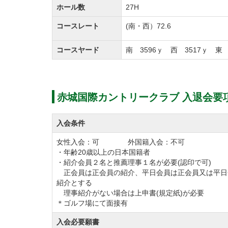
ホール数
27H
コースレート
(南・西）72.6
コースヤード
南 3596ｙ 西 3517ｙ 東 
赤城国際カントリークラブ 入退会要
入会条件
女性入会：可 外国籍入会：不可
・年齢20歳以上の日本国籍者
・紹介会員２名と推薦理事１名が必要(認印で可)
正会員は正会員の紹介、平日会員は正会員又は平日
紹介とする
理事紹介がない場合は上申書(規定紙)が必要
＊ゴルフ場にて面接有
入会必要願書