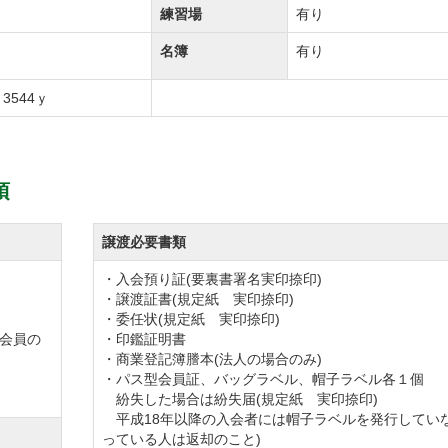
練習場
有り
名簿
有り
3544ｙ
項
譲渡必要書類
・入会預り証(要裏書署名実印捺印)
・譲渡証書(規定紙 実印捺印)
・委任状(規定紙 実印捺印)
会員の
・印鑑証明書
・商業登記簿謄本(法人の場合のみ)
・パス型会員証、バッグラベル、帽子ラベル各１個
紛失した場合は紛失届(規定紙 実印捺印)
平成18年以降の入会者には帽子ラベルを発行していな
っている人は返却のこと)