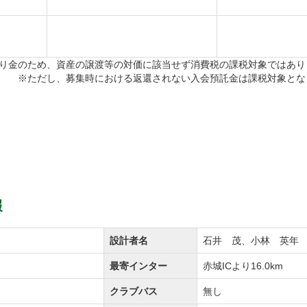
り金のため、資産の譲渡等の対価に該当せず消費税の課税対象ではあり
※ただし、募集時における返還されない入会預託金は課税対象とな
報
設計者名
石井 茂、小林 英年
最寄インター
赤城ICより16.0km
クラブバス
無し