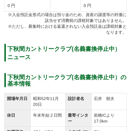
0 円
0 円
※入会預託金形式の場合は預り金のため、資産の譲渡等の対価に
該当せず消費税の課税対象ではありません。
※ただし、募集時における返還されない入会預託金は課税対象と
なります。
下秋間カントリークラブ(名義書換停止中）
ニュース
下秋間カントリークラブ(名義書換停止中）の
基本情報
開場年月日
昭和52年11月
設計者名
石井 朝夫
20日
休日
年末年始２日間
最寄インタ
前橋ICより
ー
17.0km