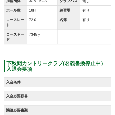
加盟団体
JGA KGA
クラブバス
無し
ホール数
18H
練習場
有り
コースレー
72.0
名簿
有り
ト
コースヤー
7345ｙ
ド
下秋間カントリークラブ(名義書換停止中）
入退会要項
入会条件
入会必要願書
譲渡必要書類