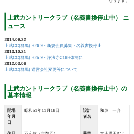
なります。
上武カントリークラブ（名義書換停止中） ニ
ュース
2014.09.22
上武CC(群馬) H26.9～新規会員募集・名義書換停止
2013.10.21
上武CC(群馬) H25.9～浄法寺C18H体制に
2012.03.06
上武CC(群馬) 運営会社変更等について
上武カントリークラブ（名義書換停止中）の
基本情報
開場
昭和51年11月18日
設計
和泉 一介
年月
者名
日
休日
不定休（年数回）
最寄
本庄児玉ICよ