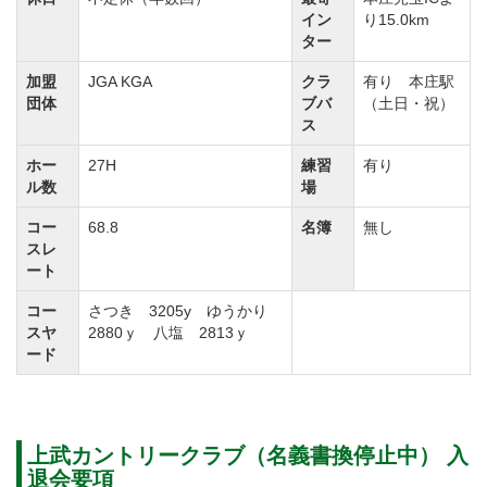
イン
り15.0km
ター
加盟
JGA KGA
クラ
有り 本庄駅
団体
ブバ
（土日・祝）
ス
ホー
27H
練習
有り
ル数
場
コー
68.8
名簿
無し
スレ
ート
コー
さつき 3205y ゆうかり
スヤ
2880ｙ 八塩 2813ｙ
ード
上武カントリークラブ（名義書換停止中） 入
退会要項