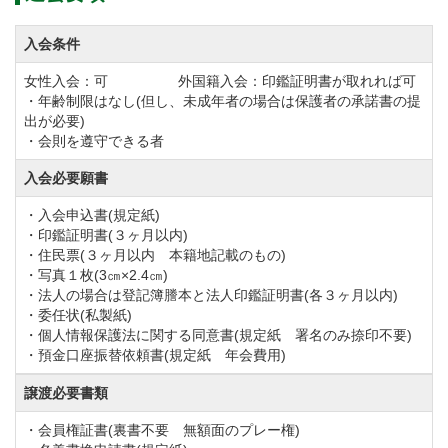
入会条件
女性入会：可 外国籍入会：印鑑証明書が取れれば可
・年齢制限はなし(但し、未成年者の場合は保護者の承諾書の提
出が必要)
・会則を遵守できる者
入会必要願書
・入会申込書(規定紙)
・印鑑証明書(３ヶ月以内)
・住民票(３ヶ月以内 本籍地記載のもの)
・写真１枚(3㎝×2.4㎝)
・法人の場合は登記簿謄本と法人印鑑証明書(各３ヶ月以内)
・委任状(私製紙)
・個人情報保護法に関する同意書(規定紙 署名のみ捺印不要)
・預金口座振替依頼書(規定紙 年会費用)
譲渡必要書類
・会員権証書(裏書不要 無額面のプレー権)