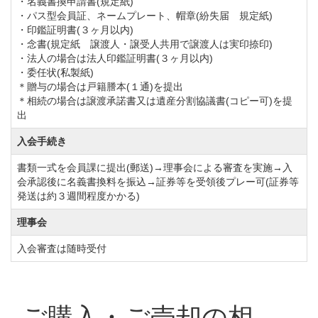
・名義書換申請書(規定紙)
・パス型会員証、ネームプレート、帽章(紛失届 規定紙)
・印鑑証明書(３ヶ月以内)
・念書(規定紙 譲渡人・譲受人共用で譲渡人は実印捺印)
・法人の場合は法人印鑑証明書(３ヶ月以内)
・委任状(私製紙)
＊贈与の場合は戸籍謄本(１通)を提出
＊相続の場合は譲渡承諾書又は遺産分割協議書(コピー可)を提
出
入会手続き
書類一式を会員課に提出(郵送)→理事会による審査を実施→入
会承認後に名義書換料を振込→証券等を受領後プレー可(証券等
発送は約３週間程度かかる)
理事会
入会審査は随時受付