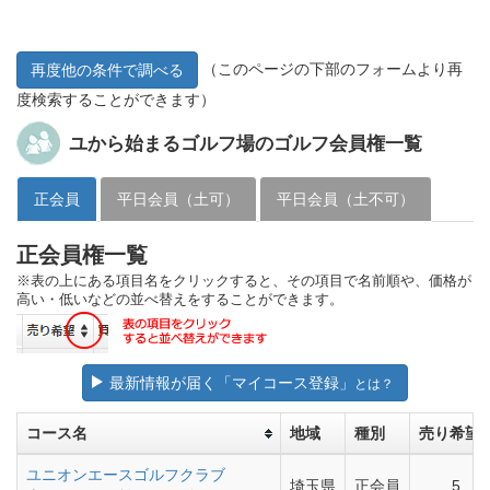
（このページの下部のフォームより再
再度他の条件で調べる
度検索することができます）
ユから始まるゴルフ場のゴルフ会員権一覧
正会員
平日会員（土可）
平日会員（土不可）
正会員権一覧
※表の上にある項目名をクリックすると、その項目で名前順や、価格が
高い・低いなどの並べ替えをすることができます。
最新情報が届く「マイコース登録」
とは？
コース名
地域
種別
売り希望
ユニオンエースゴルフクラブ
埼玉県
正会員
5