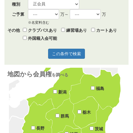
種別
ご予算
万～
万
※名変料含む
その他
クラブバスあり
練習場あり
カートあり
外国籍入会可能
地図から会員権
を調べる
福島
新潟
栃木
群馬
長野
茨城