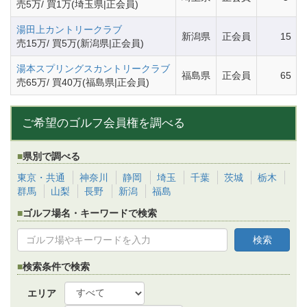
売5万/ 買1万(埼玉県|正会員)
湯田上カントリークラブ
新潟県
正会員
15
売15万/ 買5万(新潟県|正会員)
湯本スプリングスカントリークラブ
福島県
正会員
65
売65万/ 買40万(福島県|正会員)
ご希望のゴルフ会員権を調べる
県別で調べる
東京・共通
神奈川
静岡
埼玉
千葉
茨城
栃木
群馬
山梨
長野
新潟
福島
ゴルフ場名・キーワードで検索
検索条件で検索
エリア