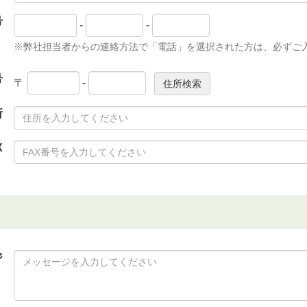
号
-
-
※弊社担当者からの連絡方法で「電話」を選択された方は、必ずご
号
〒
-
所
X
ジ