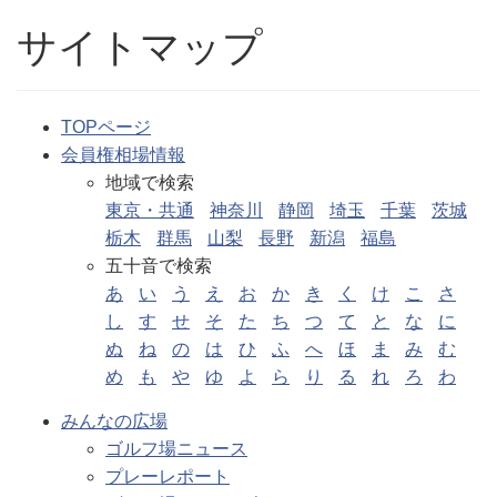
サイトマップ
TOPページ
会員権相場情報
地域で検索
東京・共通
神奈川
静岡
埼玉
千葉
茨城
栃木
群馬
山梨
長野
新潟
福島
五十音で検索
あ
い
う
え
お
か
き
く
け
こ
さ
し
す
せ
そ
た
ち
つ
て
と
な
に
ぬ
ね
の
は
ひ
ふ
へ
ほ
ま
み
む
め
も
や
ゆ
よ
ら
り
る
れ
ろ
わ
みんなの広場
ゴルフ場ニュース
プレーレポート