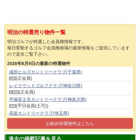
明治の特選売り物件一覧
明治ゴルフが特選した会員権情報です。
毎日変動するゴルフ会員権相場の最新情報をご提供しています
ので是非ご覧下さい。
2026年8月9日の最新の特選物件
成田ヒルズカントリークラブ(千葉県)
(正会員)
100
レイクウッドゴルフクラブ(神奈川県)
(正会員)
3,400
平塚富士見カントリークラブ(神奈川県)
(平日会員(土可))
500
高坂カントリークラブ(埼玉県)
(正会員)
160
お勧め特選物件はこちら
筑波カントリークラブ(茨城県)
(平日会員(土可))
470
過去の掲載記事を見る