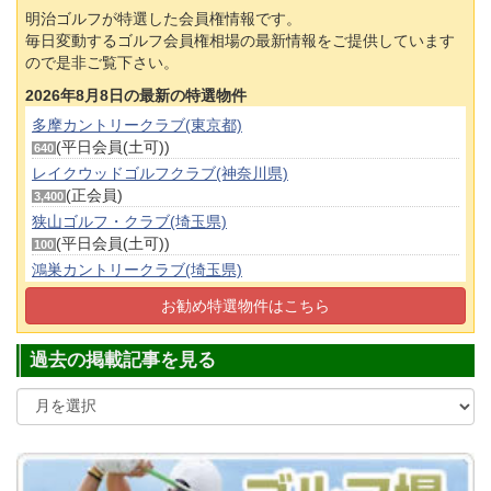
明治ゴルフが特選した会員権情報です。
毎日変動するゴルフ会員権相場の最新情報をご提供しています
ので是非ご覧下さい。
2026年8月8日の最新の特選物件
多摩カントリークラブ(東京都)
(平日会員(土可))
640
レイクウッドゴルフクラブ(神奈川県)
(正会員)
3,400
狭山ゴルフ・クラブ(埼玉県)
(平日会員(土可))
100
鴻巣カントリークラブ(埼玉県)
(正会員)
70
お勧め特選物件はこちら
高坂カントリークラブ(埼玉県)
(正会員)
160
過去の掲載記事を見る