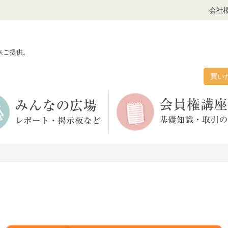
会社
来ご提供。
買い