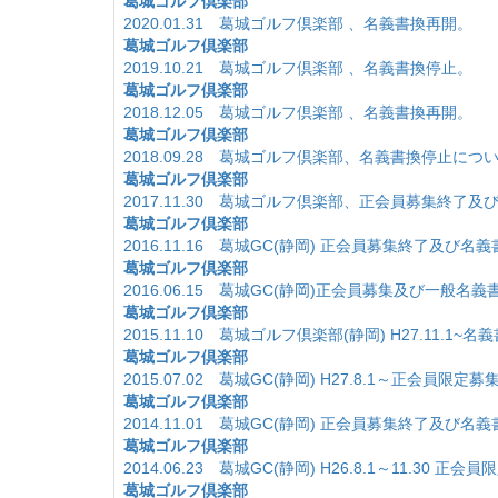
葛城ゴルフ倶楽部
2020.01.31 葛城ゴルフ倶楽部 、名義書換再開。
葛城ゴルフ倶楽部
2019.10.21 葛城ゴルフ倶楽部 、名義書換停止。
葛城ゴルフ倶楽部
2018.12.05 葛城ゴルフ倶楽部 、名義書換再開。
葛城ゴルフ倶楽部
2018.09.28 葛城ゴルフ倶楽部、名義書換停止につ
葛城ゴルフ倶楽部
2017.11.30 葛城ゴルフ倶楽部、正会員募集終了
葛城ゴルフ倶楽部
2016.11.16 葛城GC(静岡) 正会員募集終了及び名
葛城ゴルフ倶楽部
2016.06.15 葛城GC(静岡)正会員募集及び一般名
葛城ゴルフ倶楽部
2015.11.10 葛城ゴルフ倶楽部(静岡) H27.11.1~
葛城ゴルフ倶楽部
2015.07.02 葛城GC(静岡) H27.8.1～正会員限定募
葛城ゴルフ倶楽部
2014.11.01 葛城GC(静岡) 正会員募集終了及び名
葛城ゴルフ倶楽部
2014.06.23 葛城GC(静岡) H26.8.1～11.30 正会
葛城ゴルフ倶楽部