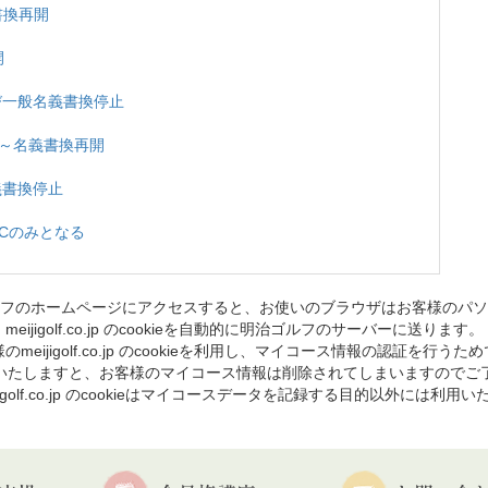
義書換再開
開
集及び一般名義書換停止
.12～名義書換再開
名義書換停止
GCのみとなる
フのホームページにアクセスすると、お使いのブラウザはお客様のパソ
meijigolf.co.jp のcookieを自動的に明治ゴルフのサーバーに送ります。
のmeijigolf.co.jp のcookieを利用し、マイコース情報の認証を行うた
を削除いたしますと、お客様のマイコース情報は削除されてしまいますのでご
jigolf.co.jp のcookieはマイコースデータを記録する目的以外には利用