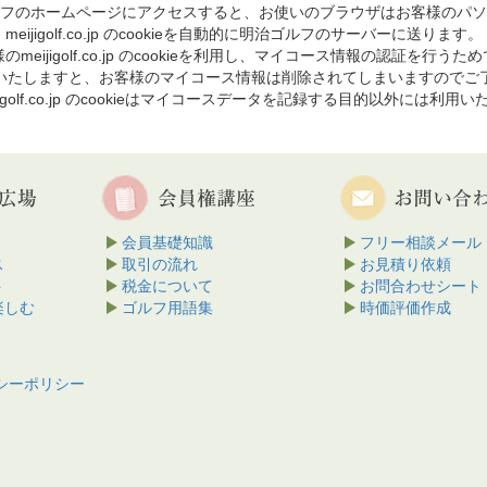
フのホームページにアクセスすると、お使いのブラウザはお客様のパソ
meijigolf.co.jp のcookieを自動的に明治ゴルフのサーバーに送ります。
のmeijigolf.co.jp のcookieを利用し、マイコース情報の認証を行うた
を削除いたしますと、お客様のマイコース情報は削除されてしまいますのでご
jigolf.co.jp のcookieはマイコースデータを記録する目的以外には利用
会員基礎知識
フリー相談メール
ス
取引の流れ
お見積り依頼
ト
税金について
お問合わせシート
楽しむ
ゴルフ用語集
時価評価作成
シーポリシー